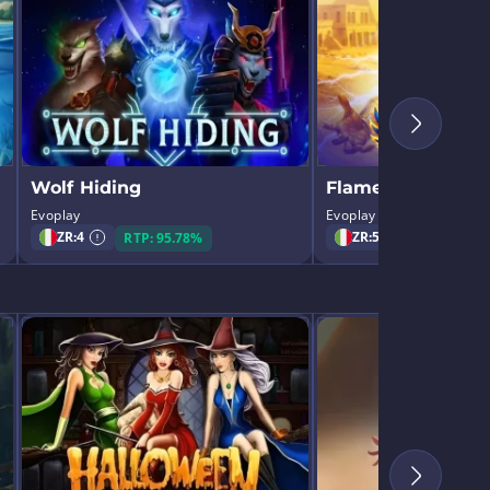
Wolf Hiding
Flame of Ra
Evoplay
Evoplay
ZR:
4
ZR:
5
RTP: 95.78%
RTP: 95.9