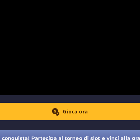
Gioca ora
 conquista! Partecipa al torneo di slot e vinci alla gr