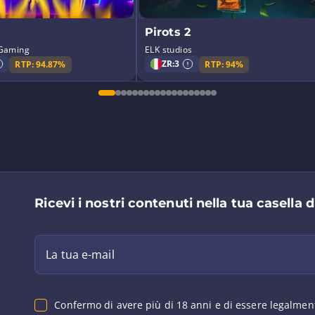
Pirots 2
Gaming
ELK studios
ZR:
3
RTP: 94.87%
RTP: 94%
Ricevi i nostri contenuti nella tua casella 
La tua e-mail
Confermo di avere più di 18 anni e di essere legalment