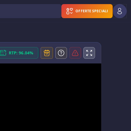
OFFERTE SPECIALI
RTP: 96.04%