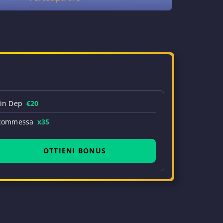
in Dep
€20
commessa
x35
OTTIENI BONUS