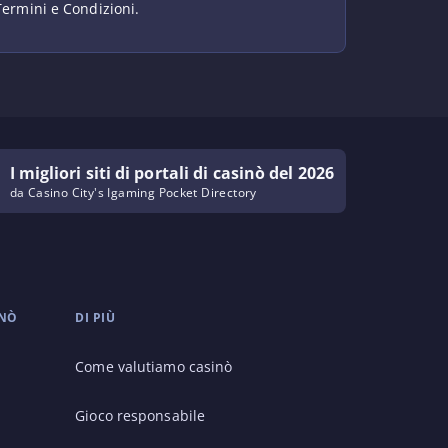
 Termini e Condizioni.
I migliori siti di portali di casinò del 2026
da Casino City's Igaming Pocket Directory
INÒ
DI PIÙ
Come valutiamo casinò
Gioco responsabile