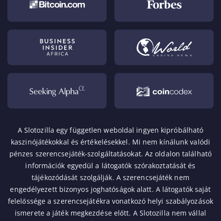
A Slotozilla egy független weboldal ingyen kipróbálható
kaszinójátékokkal és értékelésekkel. Mi nem kínálunk valódi
pénzes szerencsejáték-szolgáltatásokat. Az oldalon található
információk egyedül a látogatók szórakoztatását és
tájékozódását szolgálják. A szerencsejáték nem
engedélyezett bizonyos joghatóságok alatt. A látogatók saját
felelőssége a szerencsejátékra vonatkozó helyi szabályozások
ismerete a játék megkezdése előtt. A Slotozilla nem vállal