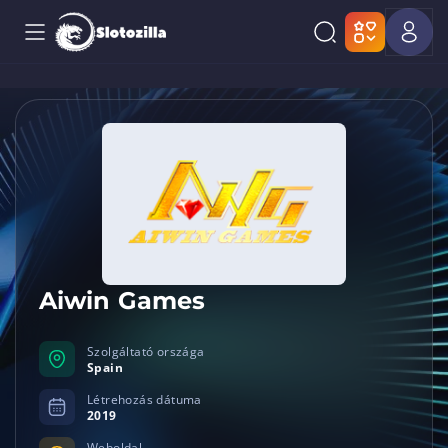
Aiwin Games
Szolgáltató országa
Spain
Létrehozás dátuma
2019
Weboldal