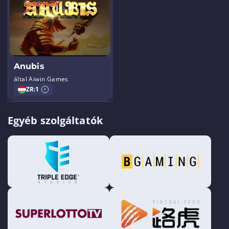
Anubis
által Aiwin Games
ZR:
1
Egyéb szolgáltatók