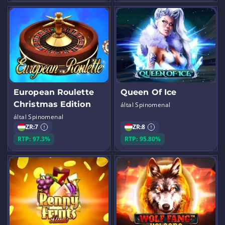
European Roulette
Queen Of Ice
Christmas Edition
által Spinomenal
által Spinomenal
ZR:
7
ZR:
8
RTP: 97.3%
RTP: 95.80%