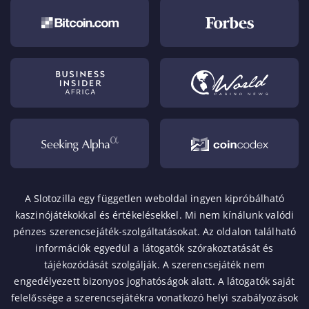
A Slotozilla egy független weboldal ingyen kipróbálható
kaszinójátékokkal és értékelésekkel. Mi nem kínálunk valódi
pénzes szerencsejáték-szolgáltatásokat. Az oldalon található
információk egyedül a látogatók szórakoztatását és
tájékozódását szolgálják. A szerencsejáték nem
engedélyezett bizonyos joghatóságok alatt. A látogatók saját
felelőssége a szerencsejátékra vonatkozó helyi szabályozások