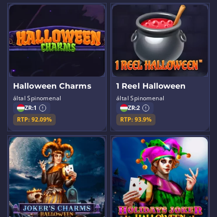
Halloween Charms
1 Reel Halloween
által Spinomenal
által Spinomenal
ZR:
1
ZR:
2
RTP: 92.09%
RTP: 93.9%