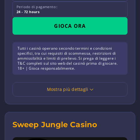
Periodo di pagamento::
24 - 72 hours
GIOCA ORA
Tutti i casinò operano secondo termini e condizioni
specifici, tra cui requisiti di scommessa, restrizioni di
ammissibilità e limiti di prelievo. Si prega di leggere i
T&C completi sul sito web del casinò prima di giocare.
18+ | Gioca responsabilmente.
Mostra più dettagli
Sweep Jungle Casino