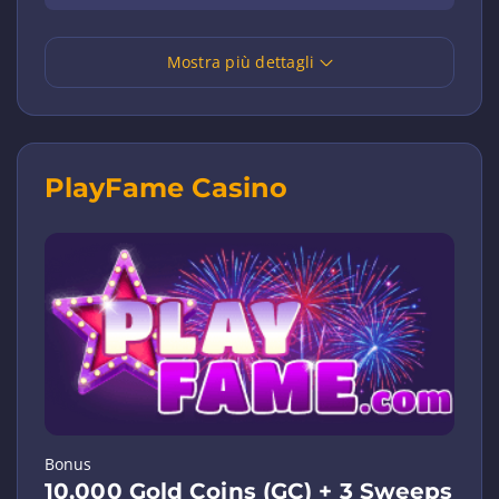
Mostra più dettagli
PlayFame Casino
Bonus
10,000 Gold Coins (GC) + 3 Sweeps