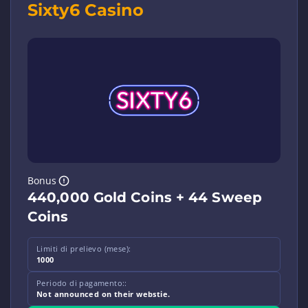
Sixty6 Casino
Bonus
440,000 Gold Coins + 44 Sweep
Coins
Limiti di prelievo (mese):
1000
Periodo di pagamento::
Not announced on their webstie.