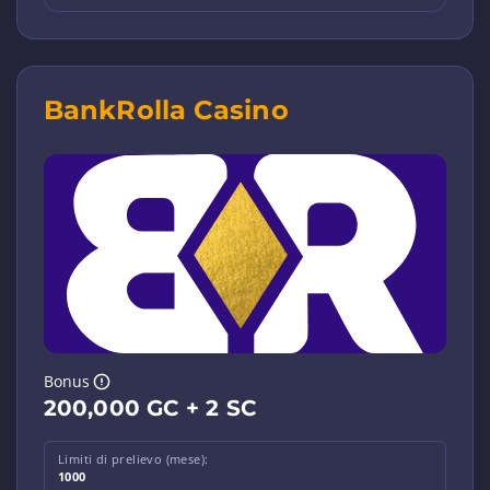
BankRolla Casino
Bonus
200,000 GC + 2 SC
Limiti di prelievo (mese):
1000