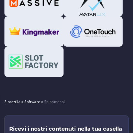
Slotozilla
»
Software
»
Spinomenal
Ricevi i nostri contenuti nella tua casella