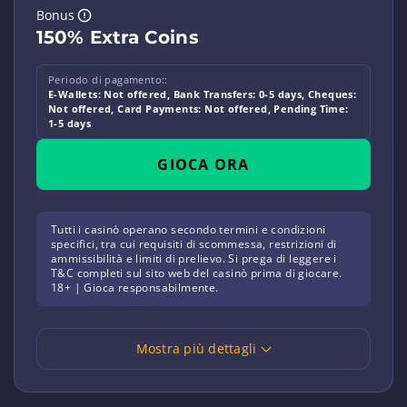
Bonus
150% Extra Coins
Periodo di pagamento::
E-Wallets: Not offered, Bank Transfers: 0-5 days, Cheques:
Not offered, Card Payments: Not offered, Pending Time:
1-5 days
GIOCA ORA
Tutti i casinò operano secondo termini e condizioni
specifici, tra cui requisiti di scommessa, restrizioni di
ammissibilità e limiti di prelievo. Si prega di leggere i
T&C completi sul sito web del casinò prima di giocare.
18+ | Gioca responsabilmente.
Mostra più dettagli