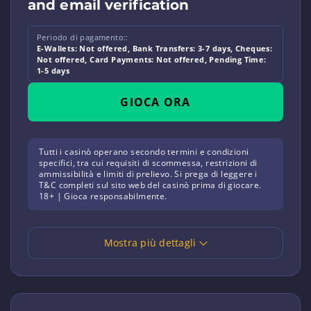
and email verification
Periodo di pagamento::
E-Wallets: Not offered, Bank Transfers: 3-7 days, Cheques:
Not offered, Card Payments: Not offered, Pending Time:
1-5 days
GIOCA ORA
Tutti i casinò operano secondo termini e condizioni
specifici, tra cui requisiti di scommessa, restrizioni di
ammissibilità e limiti di prelievo. Si prega di leggere i
T&C completi sul sito web del casinò prima di giocare.
18+ | Gioca responsabilmente.
Mostra più dettagli