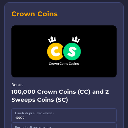
Crown Coins
Bonus
100,000 Crown Coins (CC) and 2
Sweeps Coins (SC)
Limiti di prelievo (mese):
10000
Periodo di pagamento::