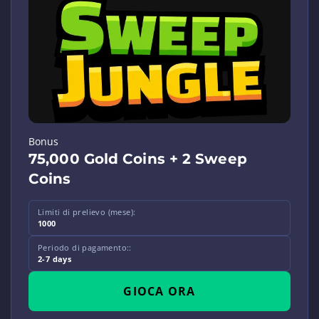
Bonus
75,000 Gold Coins + 2 Sweep
Coins
Limiti di prelievo (mese):
1000
Periodo di pagamento::
2-7 days
GIOCA ORA