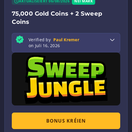
AKTUALISÉIERT 06/08/2026
NEI MARK
75,000 Gold Coins + 2 Sweep
Coins
Verified by
Paul Kremer
on Juli 16, 2026
BONUS KRÉIEN