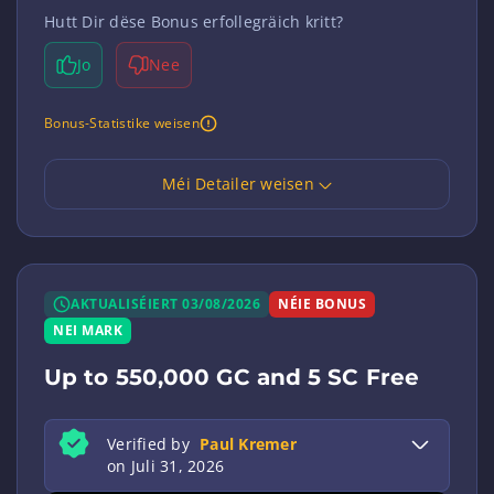
Hutt Dir dëse Bonus erfollegräich kritt?
Jo
Nee
Bonus-Statistike weisen
Méi Detailer weisen
AKTUALISÉIERT 03/08/2026
NÉIE BONUS
NEI MARK
Up to 550,000 GC and 5 SC Free
Verified by
Paul Kremer
on Juli 31, 2026