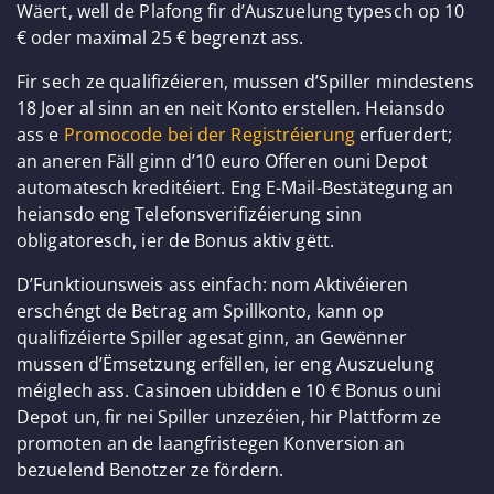
Wäert, well de Plafong fir d’Auszuelung typesch op 10
€ oder maximal 25 € begrenzt ass.
Fir sech ze qualifizéieren, mussen d’Spiller mindestens
18 Joer al sinn an en neit Konto erstellen. Heiansdo
ass e
Promocode bei der Registréierung
erfuerdert;
an aneren Fäll ginn d’10 euro Offeren ouni Depot
automatesch kreditéiert. Eng E-Mail-Bestätegung an
heiansdo eng Telefonsverifizéierung sinn
obligatoresch, ier de Bonus aktiv gëtt.
D’Funktiounsweis ass einfach: nom Aktivéieren
erschéngt de Betrag am Spillkonto, kann op
qualifizéierte Spiller agesat ginn, an Gewënner
mussen d’Ëmsetzung erfëllen, ier eng Auszuelung
méiglech ass. Casinoen ubidden e 10 € Bonus ouni
Depot un, fir nei Spiller unzezéien, hir Plattform ze
promoten an de laangfristegen Konversion an
bezuelend Benotzer ze fördern.