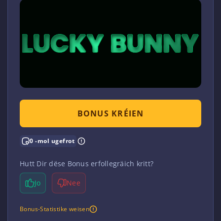
BONUS KRÉIEN
0 -mol ugefrot
Hutt Dir dëse Bonus erfollegräich kritt?
Jo
Nee
Bonus-Statistike weisen