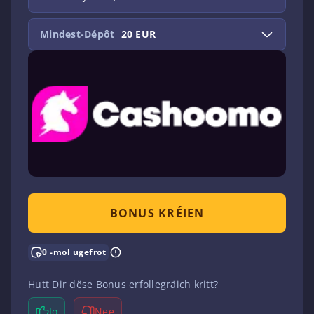
Mindest-Dépôt
20 EUR
BONUS KRÉIEN
0 -mol ugefrot
Hutt Dir dëse Bonus erfollegräich kritt?
Jo
Nee