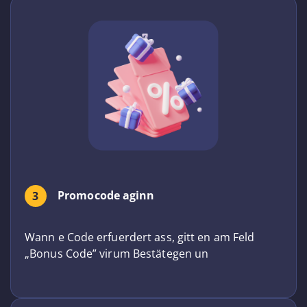
Promocode aginn
3
Wann e Code erfuerdert ass, gitt en am Feld
„Bonus Code” virum Bestätegen un