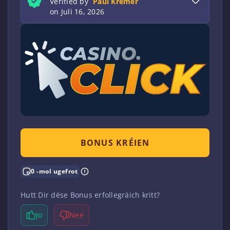
Verified by
Paul Kremer
on Juli 16, 2026
BONUS KRÉIEN
0 -mol ugefrot
Hutt Dir dëse Bonus erfollegräich kritt?
Jo
Nee