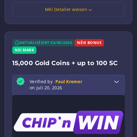
Méi Detailer weisen
AKTUALISÉIERT 03/08/2026
NÉIE BONUS
NEI MARK
15,000 Gold Coins + up to 100 SC
Verified by
Paul Kremer
on Juli 20, 2026