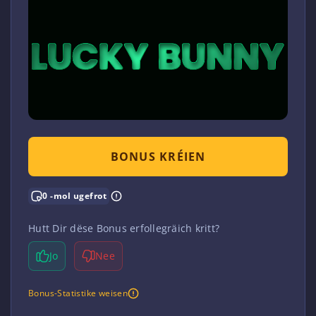
BONUS KRÉIEN
0 -mol ugefrot
Hutt Dir dëse Bonus erfollegräich kritt?
Jo
Nee
Bonus-Statistike weisen