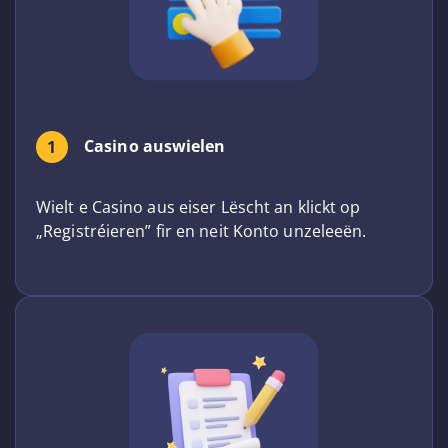
Casino auswielen
1
Wielt e Casino aus eiser Lëscht an klickt op
„Registréieren” fir en neit Konto unzeleeën.