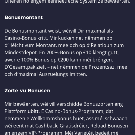
Offeren no engem eenheetleche System ze bewäerten.
Bonusmontant
De Bonusmontant weist, wéivill Dir maximal als
Casino-Bonus kritt. Mir kucken net nëmmen op
d’Héicht vum Montant, mee och op d’Relatioun zum
Mindestdepot. En 200%-Bonus op €10 klengt gutt,
awer e 100%-Bonus op €200 kann méi bréngen.
D’Gesamtpak zielt – net nëmmen de Prozentsaz, mee
och d’maximal Auszuelungslimitten.
Zorte vu Bonusen
Mir bewäerten, wéi vill verschidde Bonuszorten eng
Plattform ubitt. E Casino-Bonus-Programm, dat
nëmmen e Wëllkommsbonus huet, ass méi schwaach
wéi eent mat Cashback, Gratisdréier, Reload-Bonusen
an engem VIP-Programm. Méi Varietéit bedeit méi