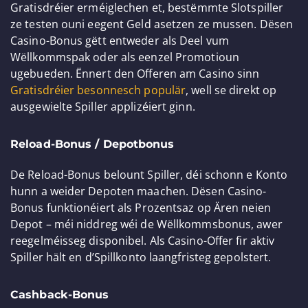
Gratisdréier erméiglechen et, bestëmmte Slotspiller
ze testen ouni eegent Geld asetzen ze mussen. Dësen
Casino-Bonus gëtt entweder als Deel vum
Wëllkommspak oder als eenzel Promotioun
ugebueden. Ënnert den Offeren am Casino sinn
Gratisdréier besonnesch populär
, well se direkt op
ausgewielte Spiller applizéiert ginn.
Reload-Bonus / Depotbonus
De Reload-Bonus belount Spiller, déi schonn e Konto
hunn a weider Depoten maachen. Dësen Casino-
Bonus funktionéiert als Prozentsaz op Ären neien
Depot – méi niddreg wéi de Wëllkommsbonus, awer
reegelméisseg disponibel. Als Casino-Offer fir aktiv
Spiller hält en d’Spillkonto laangfristeg gepolstert.
Cashback-Bonus