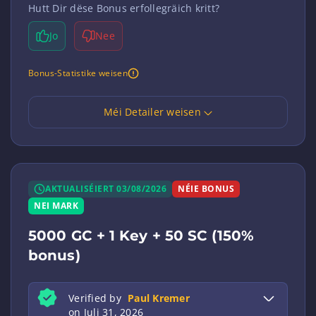
Hutt Dir dëse Bonus erfollegräich kritt?
Jo
Nee
Bonus-Statistike weisen
Méi Detailer weisen
AKTUALISÉIERT 03/08/2026
NÉIE BONUS
NEI MARK
5000 GC + 1 Key + 50 SC (150%
bonus)
Verified by
Paul Kremer
on Juli 31, 2026