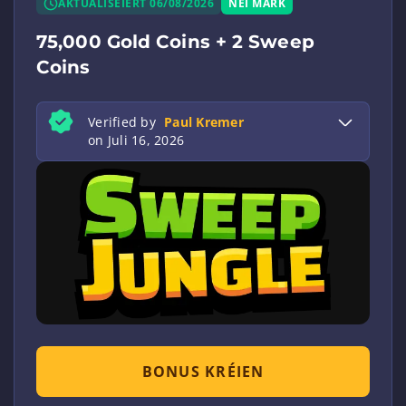
AKTUALISÉIERT 06/08/2026
NEI MARK
75,000 Gold Coins + 2 Sweep
Coins
Verified by
Paul Kremer
on Juli 16, 2026
BONUS KRÉIEN