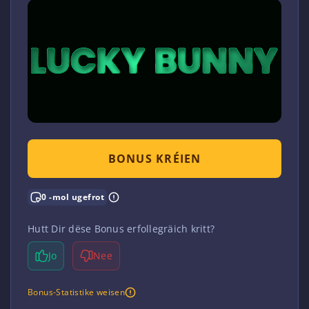
BONUS KRÉIEN
0 -mol ugefrot
Hutt Dir dëse Bonus erfollegräich kritt?
Jo
Nee
Bonus-Statistike weisen