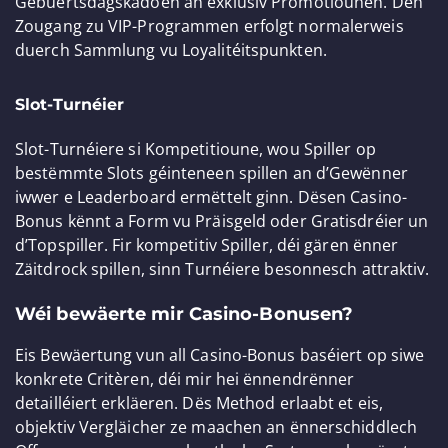
Gebuertsdagskadoen an exklusiv Promotiounen. Den
Zougang zu VIP-Programmen erfolgt normalerweis
duerch Sammlung vu Loyalitéitspunkten.
Slot-Turnéier
Slot-Turnéiere si Kompetitioune, wou Spiller op
bestëmmte Slots géinteneen spillen an d’Gewënner
iwwer e Leaderboard ermëttelt ginn. Dësen Casino-
Bonus kënnt a Form vu Präisgeld oder Gratisdréier un
d’Topspiller. Fir kompetitiv Spiller, déi gären ënner
Zäitdrock spillen, sinn Turnéiere besonnesch attraktiv.
Wéi bewäerte mir Casino-Bonusen?
Eis Bewäertung vun all Casino-Bonus baséiert op siwe
konkrete Critèren, déi mir hei ënnendrënner
detailléiert erkläeren. Dës Method erlaabt et eis,
objektiv Vergläicher ze maachen an ënnerschiddlech