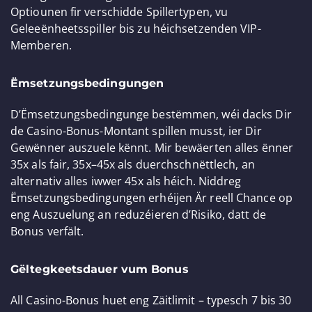
Optiounen fir verschidde Spillertypen, vu
Geleeënheetsspiller bis zu héichsetzenden VIP-
Memberen.
Ëmsetzungsbedingungen
D’Ëmsetzungsbedingunge bestëmmen, wéi dacks Dir
de Casino-Bonus-Montant spillen musst, ier Dir
Gewënner auszuele kënnt. Mir bewäerten alles ënner
35x als fair, 35x–45x als duerchschnëttlech, an
alternativ alles iwwer 45x als héich. Niddreg
Ëmsetzungsbedingungen erhéijen Är reell Chance op
eng Auszuelung an reduzéieren d’Risiko, datt de
Bonus verfält.
Gëltegkeetsdauer vum Bonus
All Casino-Bonus huet eng Zäitlimit – typesch 7 bis 30