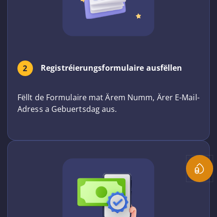
Registréierungsformulaire ausfëllen
2
Fëllt de Formulaire mat Ärem Numm, Ärer E-Mail-
Adress a Gebuertsdag aus.
Coin D