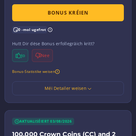
BONUS KRÉIEN
0 -mol ugefrot
Hutt Dir dëse Bonus erfollegräich kritt?
Jo
Nee
Bonus-Statistike weisen
Méi Detailer weisen
AKTUALISÉIERT 03/08/2026
100,000 Crown Coins (CC) and 2