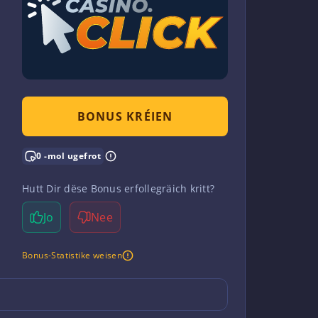
BONUS KRÉIEN
0 -mol ugefrot
Hutt Dir dëse Bonus erfollegräich kritt?
Jo
Nee
Bonus-Statistike weisen