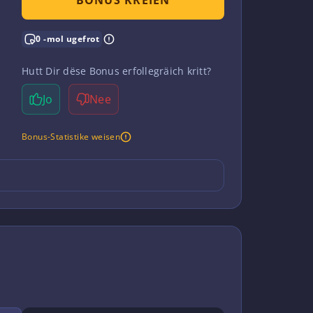
BONUS KRÉIEN
0 -mol ugefrot
Hutt Dir dëse Bonus erfollegräich kritt?
Jo
Nee
Bonus-Statistike weisen