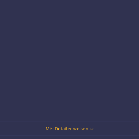
Méi Detailer weisen