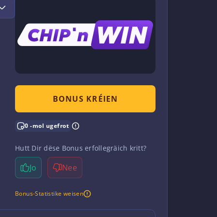
BONUS KRÉIEN
0 -mol ugefrot
Hutt Dir dëse Bonus erfollegräich kritt?
Jo
Nee
Bonus-Statistike weisen