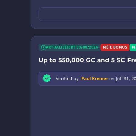
AKTUALISÉIERT 03/08/2026
NÉIE BONUS
N
Up to 550,000 GC and 5 SC Fr
Verified by
Paul Kremer
on Juli 31, 2