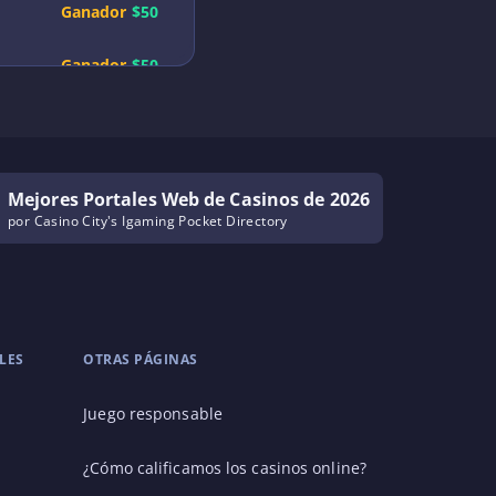
Ganador
$50
Ganador
$50
Ganador
$50
Ganador
$30
Mejores Portales Web de Casinos de 2026
por Casino City's Igaming Pocket Directory
Ganador
$30
Ganador
$30
Ganador
$30
LES
OTRAS PÁGINAS
Ganador
$30
Juego responsable
Ganador
$30
¿Cómo calificamos los casinos online?
Ganador
$30