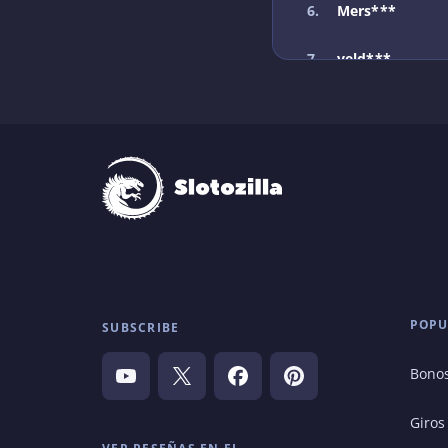
6.
Mers***
7.
veld***
8.
Jugg***
9.
R******
10.
Lize***
11.
t******
12.
Woch***
POPU
SUBSCRIBE
13.
Kims***
Bonos
14.
ader***
Giros
15.
Xbby***