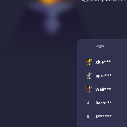
Lugar
glue***
ppre***
Wali***
4.
Bach***
5.
S******