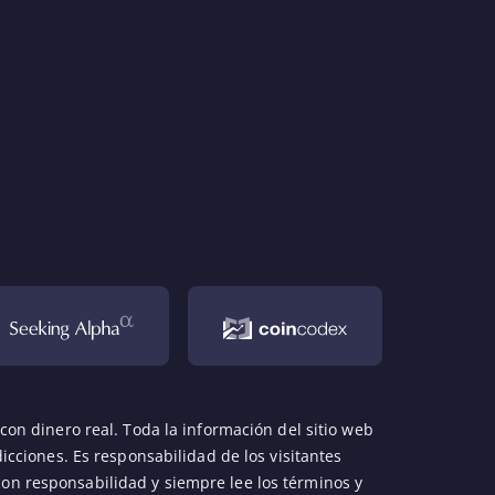
Ganador
$30
Ganador
$30
Ganador
$30
Ganador
$30
Ganador
$20
Ganador
$20
Ganador
$20
Ganador
$20
con dinero real. Toda la información del sitio web
dicciones. Es responsabilidad de los visitantes
Ganador
$20
con responsabilidad y siempre lee los términos y