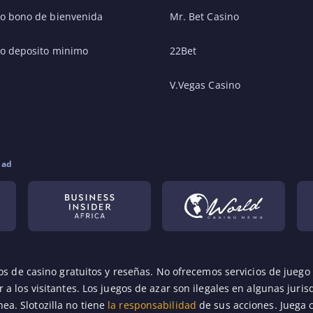
o bono de bienvenida
Mr. Bet Casino
Tarjeta de r
o deposito minimo
22Bet
Tarjeta de r
V.Vegas Casino
Tarjeta de r
Tarjeta de r
Tarjeta de r
dad
Tarjeta de r
Tarjeta de r
Tarjeta de r
os de casino gratuitos y reseñas. No ofrecemos servicios de juego 
a los visitantes. Los juegos de azar son ilegales en algunas juris
Tarjeta de r
nea. Slotozilla no tiene
la responsabilidad
de sus acciones. Juega 