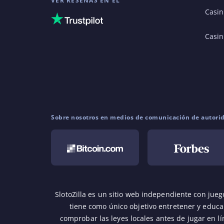
VER RESEÑAS EN EL
Casin
16.
Nina***
Casin
17.
ader***
19.
rhym***
20.
Suro***
21.
olli***
Sobre nosotros en medios de comunicación de autori
22.
Zoey***
23.
Nes1***
25.
Kims***
SlotoZilla es un sitio web independiente con jueg
tiene como único objetivo entretener y educar 
26.
Ap3l***
comprobar las leyes locales antes de jugar en lí