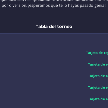
por diversión, ¡esperamos que te lo hayas pasado genial!
Tabla del torneo
Tarjeta de re
Tarjeta de r
Tarjeta de r
Tarjeta de r
Tarjeta de r