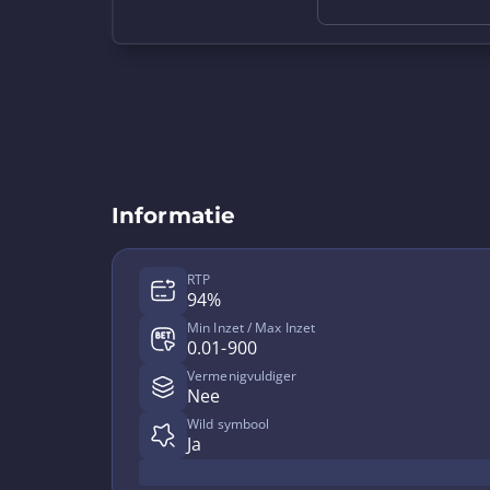
Informatie
RTP
94%
Min Inzet / Max Inzet
0.01-900
Vermenigvuldiger
Nee
Wild symbool
Ja