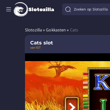
Slotozilla
»
Gokkasten
»
Cats
Cats slot
van IGT