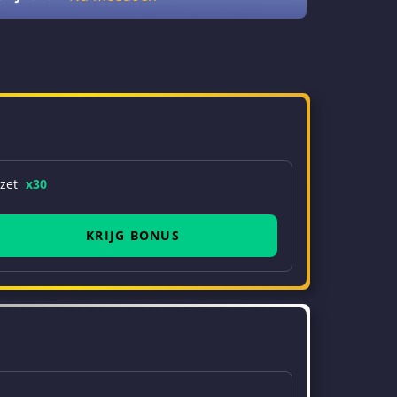
nzet
x30
KRIJG BONUS