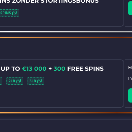
PINS ZONDER STORTINGSBONUS
ESPINS
M
 UP TO
€13 000
+
300
FREE SPINS
I
2LB
3LB