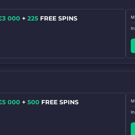
Mi
€3 000
+
225
FREE SPINS
In
Mi
€5 000
+
500
FREE SPINS
In