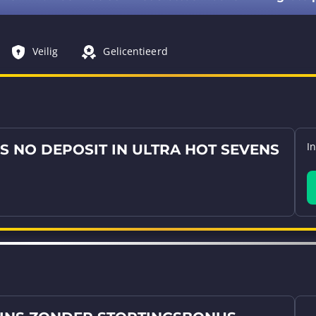
Veilig
Gelicentieerd
I
S NO DEPOSIT IN ULTRA HOT SEVENS