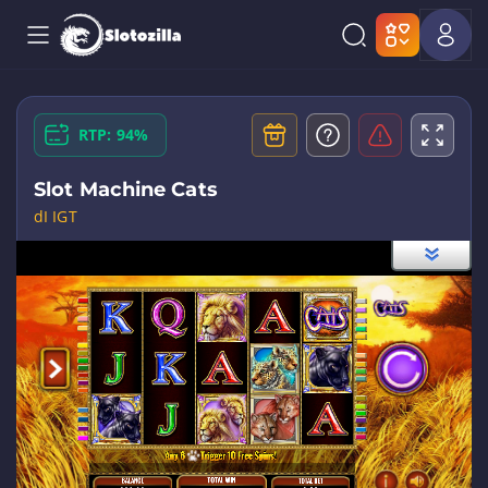
RTP: 94%
Slot Machine Cats
dI IGT