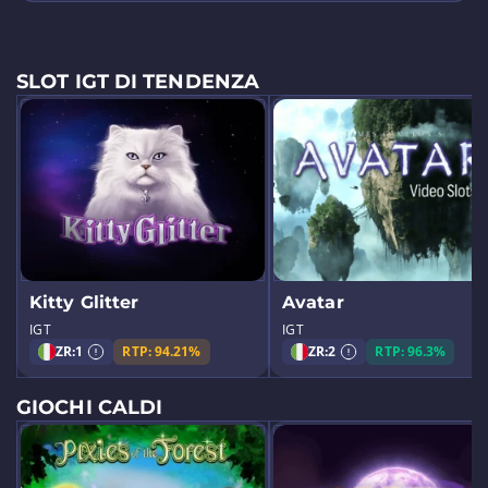
SLOT IGT DI TENDENZA
Kitty Glitter
Avatar
IGT
IGT
ZR:
1
RTP: 94.21%
ZR:
2
RTP: 96.3%
GIOCHI CALDI