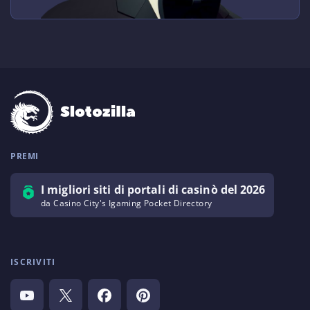
PREMI
I migliori siti di portali di casinò del 2026
da Casino City's Igaming Pocket Directory
ISCRIVITI