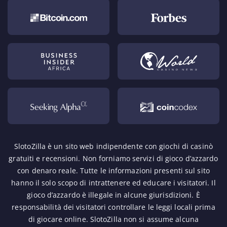
SlotoZilla è un sito web indipendente con giochi di casinò
gratuiti e recensioni. Non forniamo servizi di gioco d’azzardo
con denaro reale. Tutte le informazioni presenti sul sito
hanno il solo scopo di intrattenere ed educare i visitatori. Il
gioco d’azzardo è illegale in alcune giurisdizioni. È
responsabilità dei visitatori controllare le leggi locali prima
di giocare online. SlotoZilla non si assume alcuna