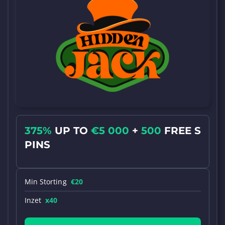
375%
UP TO
€5 000
+
500
FREE S
PINS
Min Storting
€20
Inzet
x40