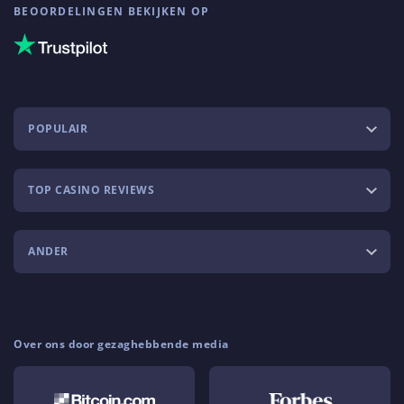
BEOORDELINGEN BEKIJKEN OP
POPULAIR
TOP CASINO REVIEWS
ANDER
Over ons door gezaghebbende media