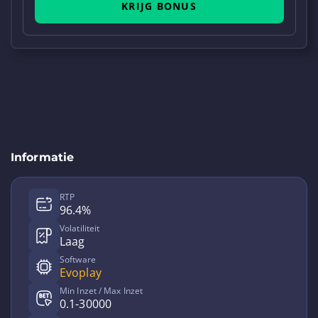
KRIJG BONUS
Informatie
RTP
96.4%
Volatiliteit
Laag
Software
Evoplay
Min Inzet / Max Inzet
0.1-30000