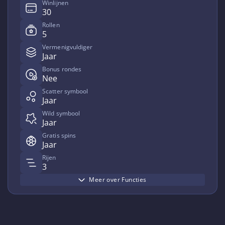
Winlijnen
30
Rollen
5
Vermenigvuldiger
Jaar
Bonus rondes
Nee
Scatter symbool
Jaar
Wild symbool
Jaar
Gratis spins
Jaar
Rijen
3
Meer over Functies