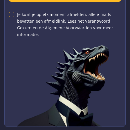
Je kunt je op elk moment afmelden; alle e-mails
bevatten een afmeldlink. Lees het Verantwoord
Gokken en de Algemene Voorwaarden voor meer
informatie.