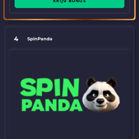
KRIJG BONUS
4
SpinPanda