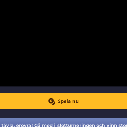
Spela nu
 tävla, erövra! Gå med i slotturneringen och vinn stor