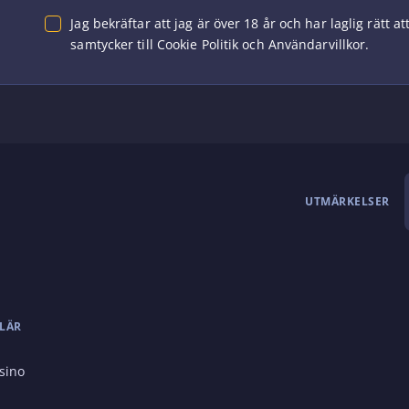
Jag bekräftar att jag är över 18 år och har laglig rätt att
samtycker till Cookie Politik och Användarvillkor.
UTMÄRKELSER
LÄR
sino