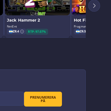
Jack Hammer 2
Hot Fiesta
NetEnt
Pragmatic Play
ZR:
4
ZR:
5
RTP: 97.07%
RTP: 95.5
PRENUMERERA
PÅ