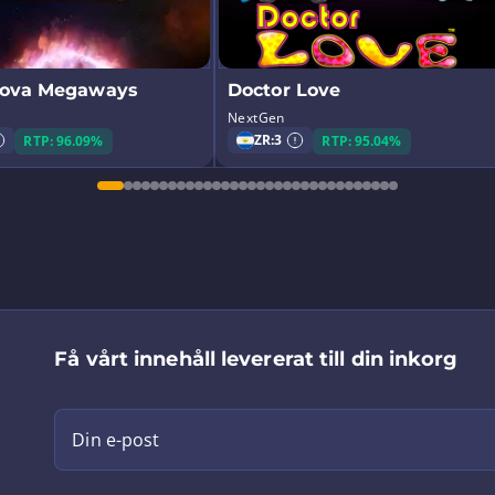
ova Megaways
Doctor Love
NextGen
ZR:
3
RTP: 96.09%
RTP: 95.04%
Få vårt innehåll levererat till din inkorg
Din e-post