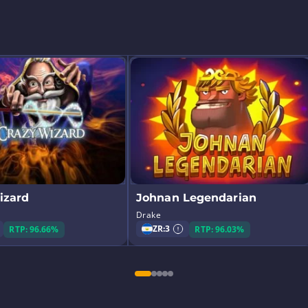
izard
Johnan Legendarian
Drake
ZR:
3
RTP: 96.66%
RTP: 96.03%