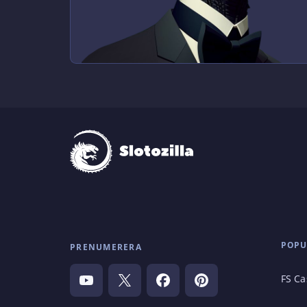
POPU
PRENUMERERA
FS Ca