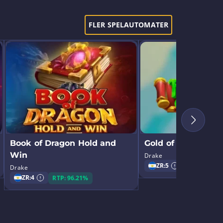
FLER SPELAUTOMATER
Book of Dragon Hold and
Gold of Fortune G
Win
Drake
ZR:
5
RTP: 94.16%
Drake
ZR:
4
RTP: 96.21%