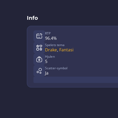
Info
RTP
96.4%
Spelets tema
Drake
,
Fantasi
Hjulen
5
Scatter-symbol
Ja