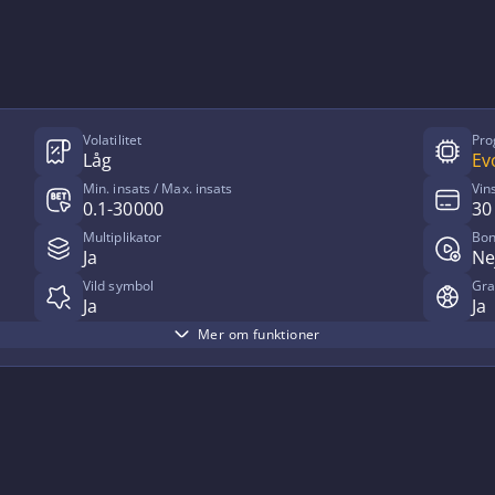
Volatilitet
Pro
Låg
Ev
Min. insats / Max. insats
Vins
0.1-30000
30
Multiplikator
Bon
Ja
Ne
Vild symbol
Gra
Ja
Ja
Mer om funktioner