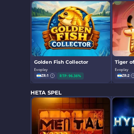
Golden Fish Collector
Tiger o
Evoplay
Evoplay
ZR:
1
ZR:
2
RTP: 96.36%
HETA SPEL