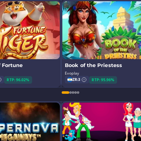
f Fortune
Book of the Priestess
Evoplay
ZR:
3
RTP: 96.02%
RTP: 95.96%