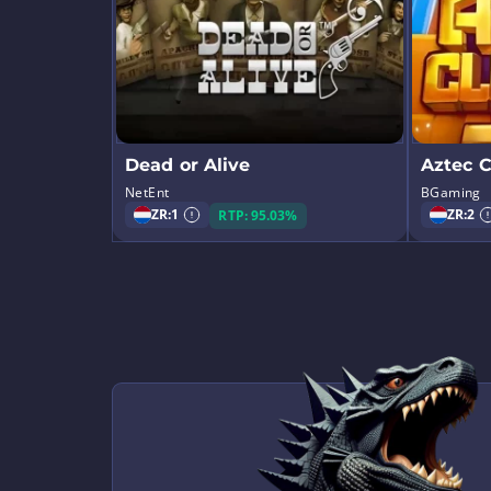
Dead or Alive
Aztec C
NetEnt
BGaming
ZR:
1
ZR:
2
RTP: 95.03%