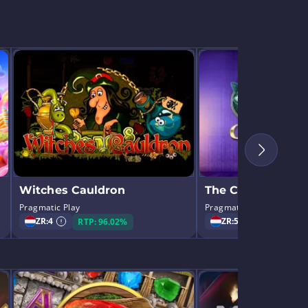
Witches Cauldron
The Catfather
Pragmatic Play
Pragmatic Play
ZR:
4
ZR:
5
RTP: 96.02%
RTP: 96.5