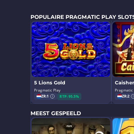
POPULAIRE PRAGMATIC PLAY SLOT
5 Lions Gold
Caishen
Pragmatic Play
Pragmatic 
ZR:
1
ZR:
2
RTP: 95.5%
MEEST GESPEELD