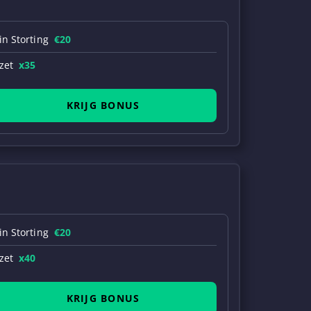
n Storting
€20
zet
x35
KRIJG BONUS
n Storting
€20
zet
x40
KRIJG BONUS