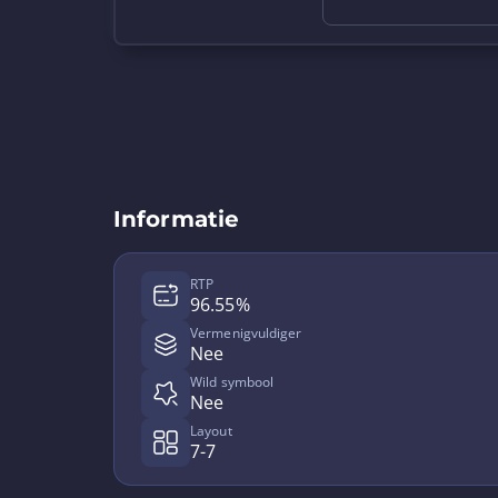
Informatie
RTP
96.55%
Vermenigvuldiger
Nee
Wild symbool
Nee
Layout
7-7