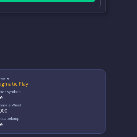
tware
agmatic Play
tter symbool
e
imale Winst
000
usaankoop
e