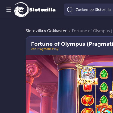
Slotozilla
»
Gokkasten
»
Fortune of Olympus (
Fortune of Olympus (Pragmatic
van Pragmatic Play