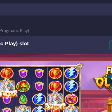
Pragmatic Play)
 Play) slot