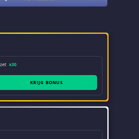
nzet
x30
KRIJG BONUS