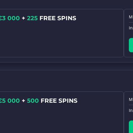
Mi
€3 000
+
225
FREE SPINS
In
Mi
€5 000
+
500
FREE SPINS
In