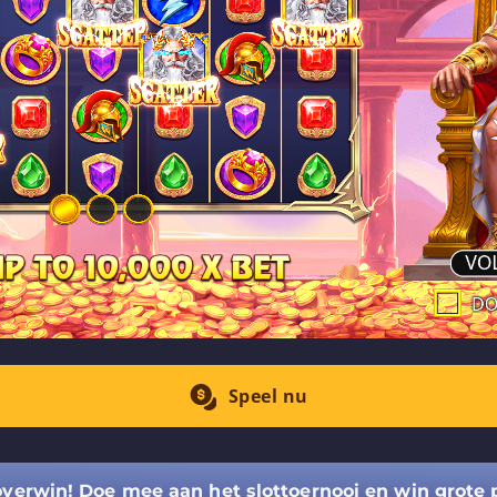
Speel nu
 overwin! Doe mee aan het slottoernooi en win grote p