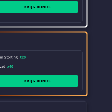
KRIJG BONUS
in Storting
€20
nzet
x40
KRIJG BONUS