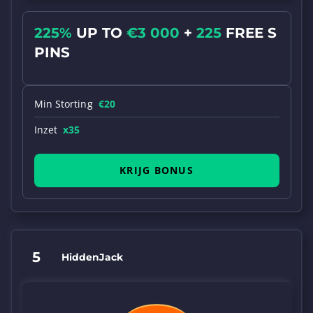
225%
UP TO
€3 000
+
225
FREE S
PINS
Min Storting
€20
Inzet
x35
KRIJG BONUS
5
HiddenJack