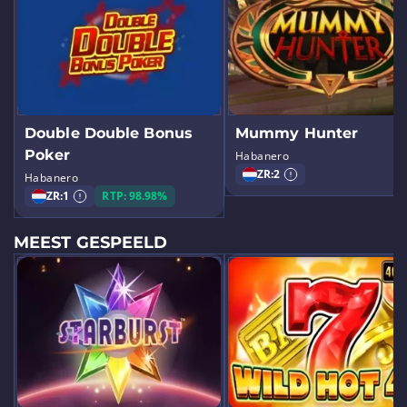
Double Double Bonus
Mummy Hunter
Poker
Habanero
ZR:
2
Habanero
ZR:
1
RTP: 98.98%
MEEST GESPEELD