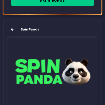
KRIJG BONUS
4
SpinPanda