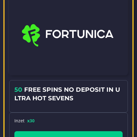
50
FREE SPINS NO DEPOSIT IN U
LTRA HOT SEVENS
Inzet
x30