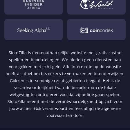
SlotoZilla is een onafhankelijke website met gratis casino
spellen en beoordelingen. We bieden geen diensten aan
voor gokken met echt geld. Alle informatie op de website
heeft als doel om bezoekers te vermaken en te onderwijzen.
Gokken is in sommige rechtsgebieden illegaal. Het is de
verantwoordelijkheid van de bezoeker om de lokale
wetgeving te controleren voordat zij online gaan spelen.
SlotoZilla neemt niet de verantwoordelijkheid op zich voor
jouw acties.
Gok verantwoord
en lees altijd de algemene
voorwaarden door.