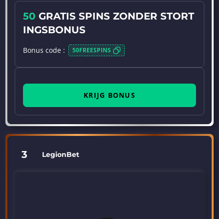
50
GRATIS SPINS ZONDER STORT
INGSBONUS
Bonus code :
50FREESPINS
KRIJG BONUS
3
LegionBet