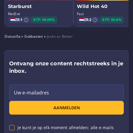
Starburst
Wild Hot 40
NetEnt
Fazi
ZR:
1
RTP: 96.09%
ZR:
2
RTP: 96.6%
Slotozilla
»
Gokkasten
»
Jacks or Better
Ontvang onze content rechtstreeks in je
inbox.
Uw e-mailadres
AANMELDEN
Je kunt je op elk moment afmelden; alle e-mails