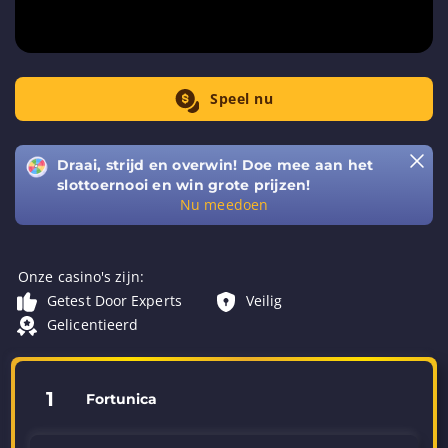
Speel nu
Draai, strijd en overwin! Doe mee aan het
slottoernooi en win grote prijzen!
Nu meedoen
Onze casino's zijn:
Getest Door Experts
Veilig
Gelicentieerd
1
Fortunica