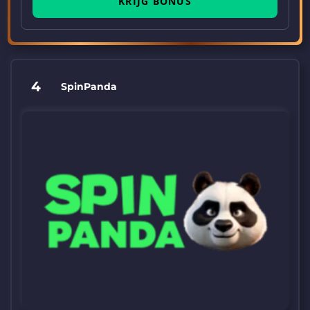
KRIJG BONUS
4
SpinPanda