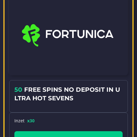
50
FREE SPINS NO DEPOSIT IN U
LTRA HOT SEVENS
Inzet
x30