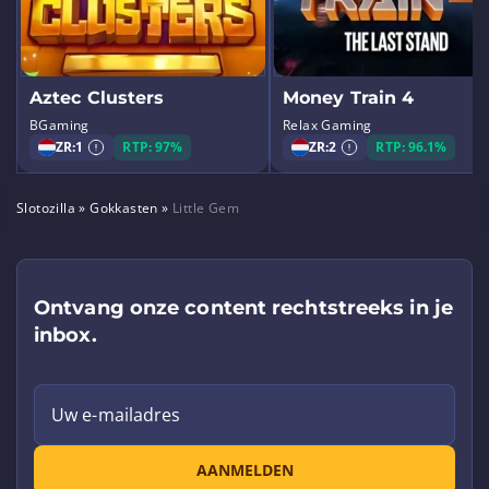
Aztec Clusters
Money Train 4
BGaming
Relax Gaming
ZR:
1
RTP: 97%
ZR:
2
RTP: 96.1%
Slotozilla
»
Gokkasten
»
Little Gem
Ontvang onze content rechtstreeks in je
inbox.
Uw e-mailadres
AANMELDEN