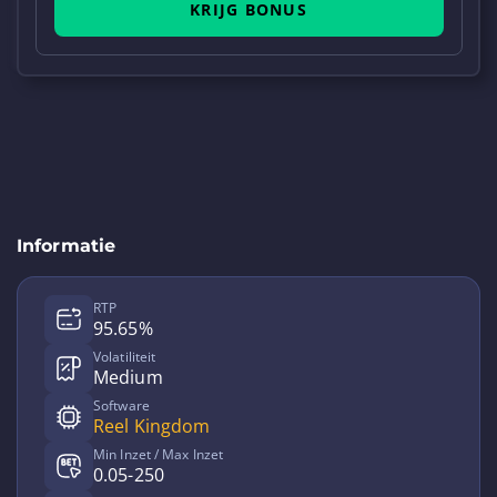
KRIJG BONUS
Informatie
RTP
95.65%
Volatiliteit
Medium
Software
Reel Kingdom
Min Inzet / Max Inzet
0.05-250