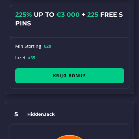
225%
UP TO
€3 000
+
225
FREE S
PINS
Min Storting
€20
Inzet
x35
KRIJG BONUS
5
HiddenJack