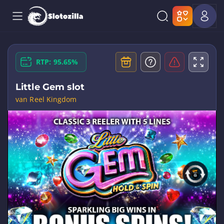
RTP: 95.65%
Little Gem slot
van Reel Kingdom