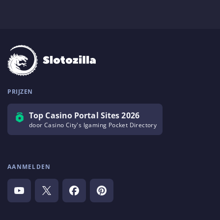
PRIJZEN
Top Casino Portal Sites 2026
door Casino City's Igaming Pocket Directory
AANMELDEN