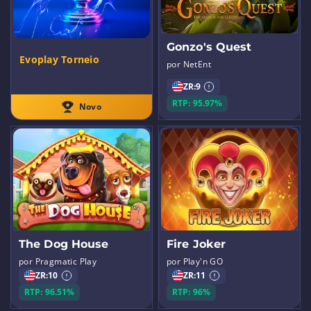
Gonzo's Quest
Evoplay Torneio
por NetEnt
ZR:
9
RTP: 95.97%
Novo
The Dog House
Fire Joker
por Pragmatic Play
por Play'n GO
ZR:
10
ZR:
11
RTP: 96.51%
RTP: 96%