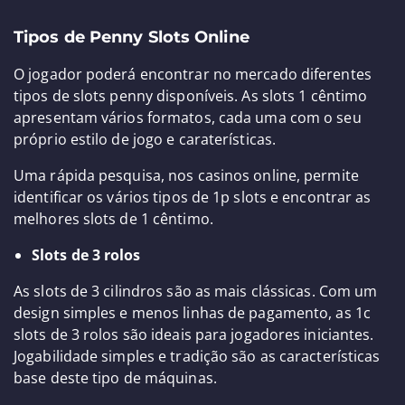
Tipos de Penny Slots Online
O jogador poderá encontrar no mercado diferentes
tipos de slots penny disponíveis. As slots 1 cêntimo
apresentam vários formatos, cada uma com o seu
próprio estilo de jogo e caraterísticas.
Uma rápida pesquisa, nos casinos online, permite
identificar os vários tipos de 1p slots e encontrar as
melhores slots de 1 cêntimo.
Slots de 3 rolos
As slots de 3 cilindros são as mais clássicas. Com um
design simples e menos linhas de pagamento, as 1c
slots de 3 rolos são ideais para jogadores iniciantes.
Jogabilidade simples e tradição são as características
base deste tipo de máquinas.