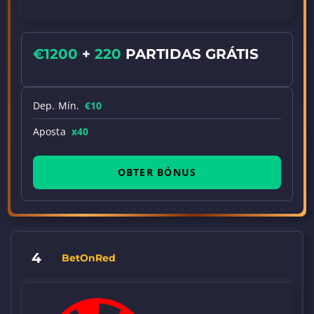
€1200
+
220
PARTIDAS GRÁTIS
Dep. Mín.
€10
Aposta
x40
OBTER BÓNUS
4
BetOnRed