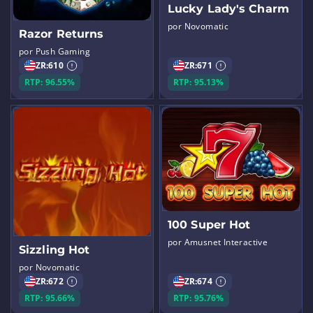
Lucky Lady's Charm
por Novomatic
Razor Returns
por Push Gaming
ZR:
610
ZR:
671
RTP: 96.55%
RTP: 95.13%
100 Super Hot
por Amusnet Interactive
Sizzling Hot
por Novomatic
ZR:
672
ZR:
674
RTP: 95.66%
RTP: 95.76%