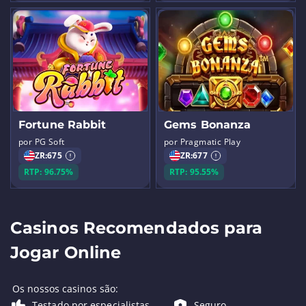
Fortune Rabbit
Gems Bonanza
por PG Soft
por Pragmatic Play
ZR:
675
ZR:
677
RTP: 96.75%
RTP: 95.55%
Casinos Recomendados para
Jogar Online
Os nossos casinos são:
Testado por especialistas
Seguro