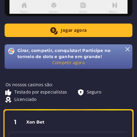
Jogar agora
Girar, competir, conquistar! Participe no
torneio de slots e ganhe em grande!
Competir agora
Os nossos casinos são:
Testado por especialistas
Seguro
Licenciado
1
Xon Bet