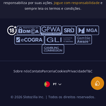
responsabiliza por suas ações.
Jogue com responsabilidade
e
sempre leia os termos e condições.
Sobre nós
Contato
Parceria
Cookies
Privacidade
T&C
Coin D
PT
©
2026
Slotozilla Inc. | Todos os direitos reservados.