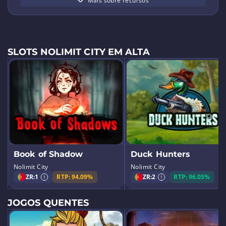
Mais sobre recursos
SLOTS NOLIMIT CITY EM ALTA
Book of Shadow
Duck Hunters
Nolimit City
Nolimit City
ZR:
1
RTP: 94.09%
ZR:
2
RTP: 96.05%
JOGOS QUENTES