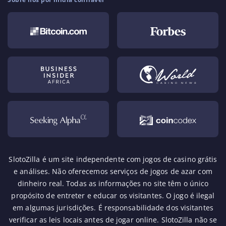
SlotoZilla é um site independente com jogos de casino grátis
e análises. Não oferecemos serviços de jogos de azar com
dinheiro real. Todas as informações no site têm o único
propósito de entreter e educar os visitantes. O jogo é ilegal
em algumas jurisdições. É responsabilidade dos visitantes
verificar as leis locais antes de jogar online. SlotoZilla não se