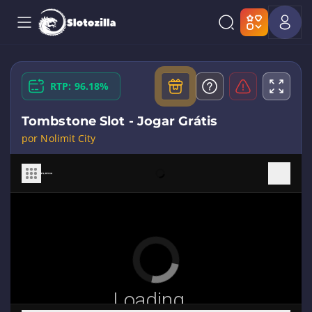
RTP: 96.18%
Tombstone Slot - Jogar Grátis
por Nolimit City