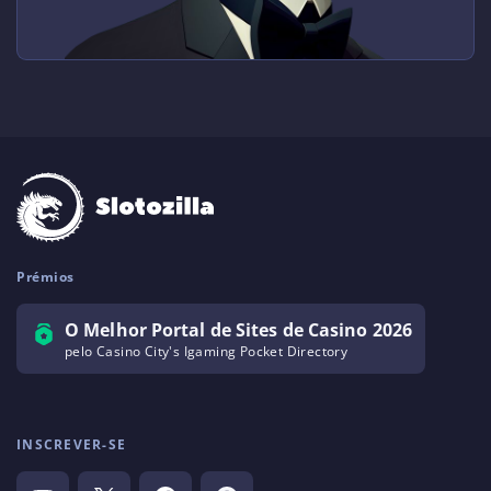
Prémios
O Melhor Portal de Sites de Casino 2026
pelo Casino City's Igaming Pocket Directory
INSCREVER-SE