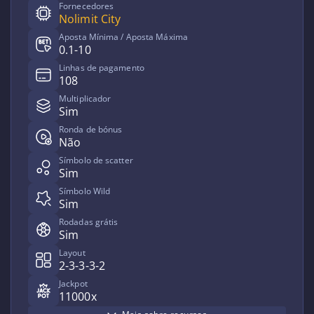
Fornecedores
Nolimit City
Aposta Mínima / Aposta Máxima
0.1-10
Linhas de pagamento
108
Multiplicador
Sim
Ronda de bónus
Não
Símbolo de scatter
Sim
Símbolo Wild
Sim
Rodadas grátis
Sim
Layout
2-3-3-3-2
Jackpot
11000x