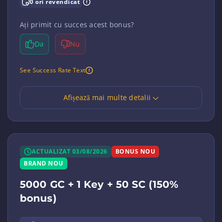
0 ori revendicat
Ați primit cu succes acest bonus?
Da
Nu
See Success Rate Text
Afișează mai multe detalii
ACTUALIZAT 03/08/2026
BONUS NOU
BRAND NOU
5000 GC + 1 Key + 50 SC (150%
bonus)