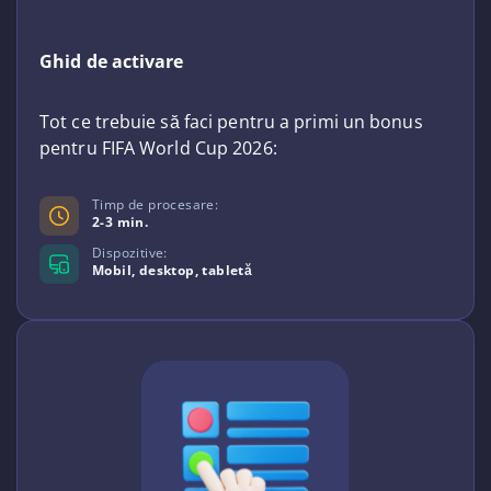
Ghid de activare
Tot ce trebuie să faci pentru a primi un bonus
pentru FIFA World Cup 2026:
Timp de procesare:
2-3 min.
Dispozitive:
Mobil, desktop, tabletă