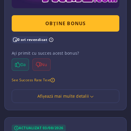
OBȚINE BONUS
0 ori revendicat
Ați primit cu succes acest bonus?
Da
Nu
See Success Rate Text
Afișează mai multe detalii
ACTUALIZAT 03/08/2026