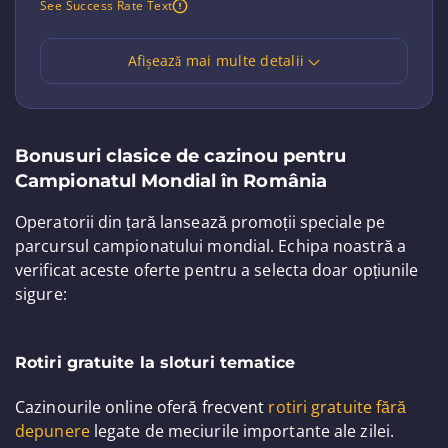
See Success Rate Text
Afișează mai multe detalii
Bonusuri clasice de cazinou pentru
Campionatul Mondial în România
Operatorii din țară lansează promoții speciale pe
parcursul campionatului mondial. Echipa noastră a
verificat aceste oferte pentru a selecta doar opțiunile
sigure:
Rotiri gratuite la sloturi tematice
Cazinourile online oferă frecvent
rotiri gratuite fără
depunere
legate de meciurile importante ale zilei.