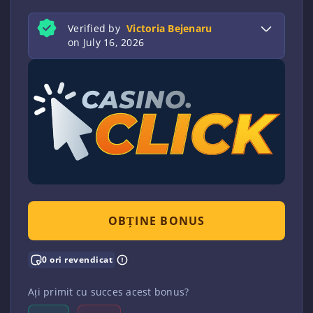
Verified by
Victoria Bejenaru
on July 16, 2026
OBȚINE BONUS
0 ori revendicat
Ați primit cu succes acest bonus?