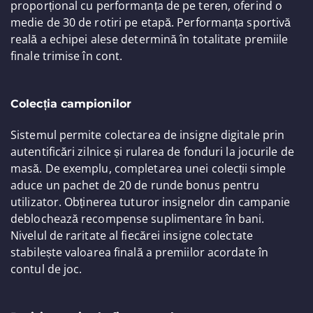
proporțional cu performanța de pe teren, oferind o
medie de 30 de rotiri pe etapă. Performanța sportivă
reală a echipei alese determină în totalitate premiile
finale trimise în cont.
Colecția campionilor
Sistemul permite colectarea de insigne digitale prin
autentificări zilnice și rularea de fonduri la jocurile de
masă. De exemplu, completarea unei colecții simple
aduce un pachet de 20 de runde bonus pentru
utilizator. Obținerea tuturor insignelor din campanie
deblochează recompense suplimentare în bani.
Nivelul de raritate al fiecărei insigne colectate
stabilește valoarea finală a premiilor acordate în
contul de joc.