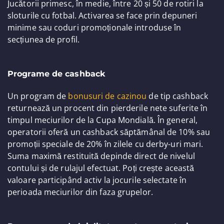
Jucătorii primesc, în medie, între 20 și 50 de rotiri la
sloturile cu fotbal. Activarea se face prin depuneri
minime sau coduri promoționale introduse în
secțiunea de profil.
Programe de cashback
Un program de
bonusuri de cazinou
de tip cashback
returnează un procent din pierderile nete suferite în
timpul meciurilor de la Cupa Mondială. În general,
operatorii oferă un cashback săptămânal de 10% sau
promoții speciale de 20% în zilele cu derby-uri mari.
Suma maximă restituită depinde direct de nivelul
contului și de rulajul efectuat. Poți crește această
valoare participând activ la jocurile selectate în
perioada meciurilor din faza grupelor.