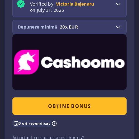
Verified by
Victoria Bejenaru
on July 31, 2026
Depunere minimă
20x EUR
OBȚINE BONUS
0 ori revendicat
Ați primit cu succes acest bonus?