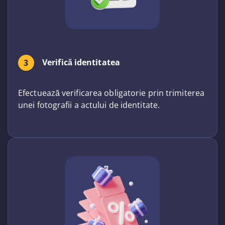
Verifică identitatea
3
Efectuează verificarea obligatorie prin trimiterea
unei fotografii a actului de identitate.