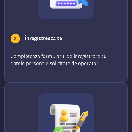
Înregistrează-te
2
Completează formularul de înregistrare cu
datele personale solicitate de operator.