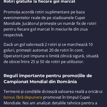
Rotiri gratuite la fiecare gol marcat
Promoția acordă rotiri suplimentare pe baza
evenimentelor reale de pe stadioanele Cupei
Mondiale. Jucătorul primește un număr fix de rotiri
pentru fiecare gol marcat în meciurile din ziua
respectivă.
Dacă un gol valorează 2 rotiri și se marchează 10
goluri, primești automat 20 de rotiri în cont.
Operatorii pot impune o limită zilnică sigură, situată
de obicei între 25 și 50 de rotiri pe utilizator.
Reguli importante pentru promoțiile de
Campionat Mondial din România
Termenii și condițiile dictează valoarea reală a oricărui
bonus fără depunere
promovat în timpul Cupei
Mondiale. Noi am analizat detaliile tehnice pentru a