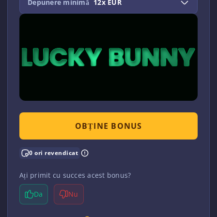
Depunere minimă
12x EUR
OBȚINE BONUS
0 ori revendicat
Ați primit cu succes acest bonus?
Da
Nu