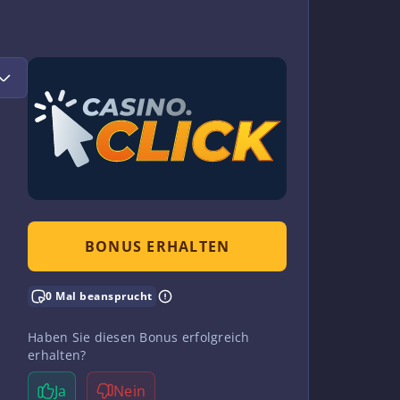
BONUS ERHALTEN
0 Mal beansprucht
Haben Sie diesen Bonus erfolgreich
erhalten?
Ja
Nein