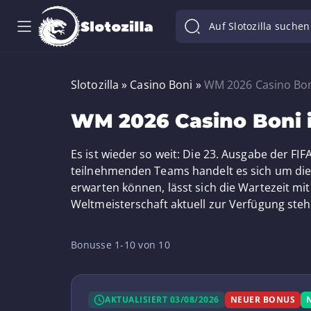
Slotozilla
»
Casino Boni
»
WM 2026 Casino Bon
WM 2026 Casino Boni 
Es ist wieder so weit: Die 23. Ausgabe der FI
teilnehmenden Teams handelt es sich um die 
erwarten können, lässt sich die Wartezeit m
Weltmeisterschaft aktuell zur Verfügung stehe
Bonusse 1-10 von 10
AKTUALISIERT 03/08/2026
NEUER BONUS