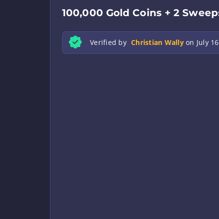
100,000 Gold Coins + 2 Sweep
Verified by
Christian Wally
on July 1