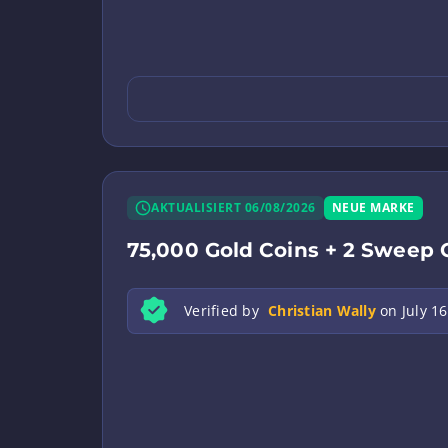
AKTUALISIERT 06/08/2026
NEUE MARKE
75,000 Gold Coins + 2 Sweep 
Verified by
Christian Wally
on July 1