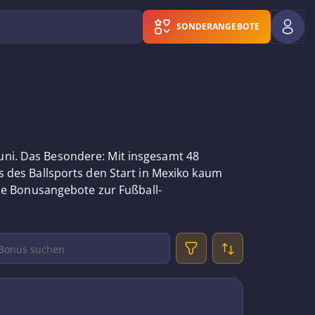
SONDERANGEBOTE
 Juni. Das Besondere: Mit insgesamt 48
 des Ballsports den Start in Mexiko kaum
he Bonusangebote zur Fußball-