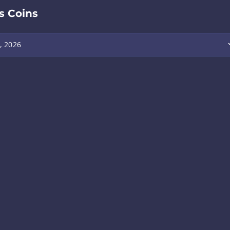
s Coins
6, 2026