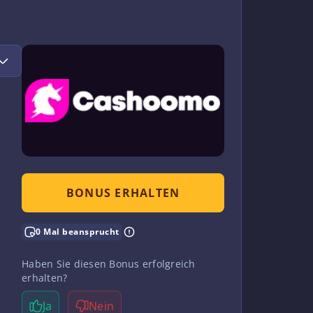
BONUS ERHALTEN
0 Mal beansprucht
Haben Sie diesen Bonus erfolgreich
erhalten?
Ja
Nein