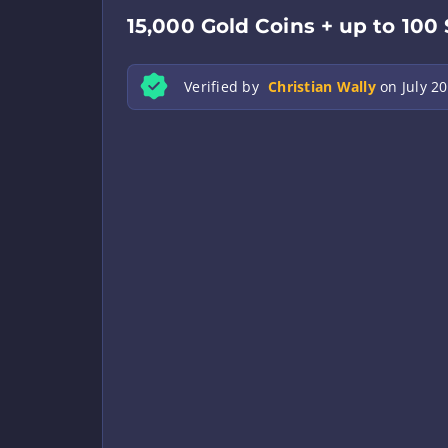
15,000 Gold Coins + up to 100
Verified by
Christian Wally
on July 2