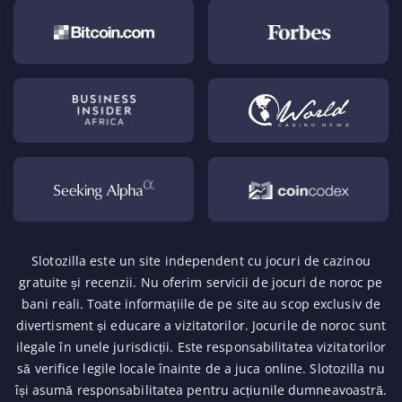
Slotozilla este un site independent cu jocuri de cazinou
gratuite și recenzii. Nu oferim servicii de jocuri de noroc pe
bani reali. Toate informațiile de pe site au scop exclusiv de
divertisment și educare a vizitatorilor. Jocurile de noroc sunt
ilegale în unele jurisdicții. Este responsabilitatea vizitatorilor
să verifice legile locale înainte de a juca online. Slotozilla nu
își asumă responsabilitatea pentru acțiunile dumneavoastră.