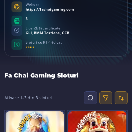
Website
https://fachaigaming.com
3
Licență și certificate
GLI, BMM Testlabs, GCB
Sloturi cu RTP ridicat
Zeus
Fa Chai Gaming Sloturi
Afișare 1-
3
din 3 sloturi