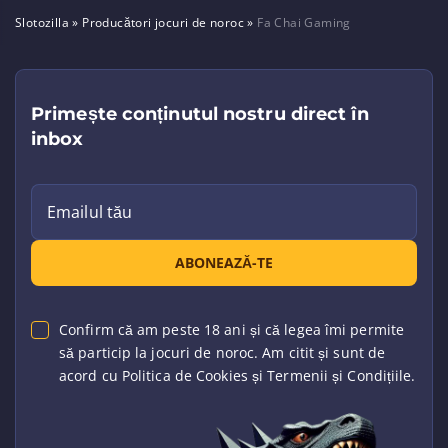
Slotozilla
»
Producători jocuri de noroc
»
Fa Chai Gaming
Primește conținutul nostru direct în
inbox
Emailul tău
ABONEAZĂ-TE
Confirm că am peste 18 ani și că legea îmi permite
să particip la jocuri de noroc. Am citit și sunt de
acord cu Politica de Cookies și Termenii și Condițiile.