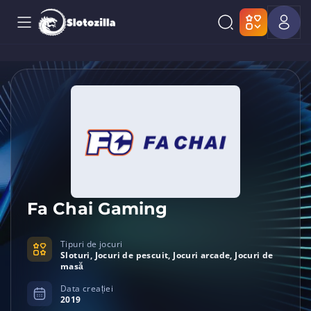
Fa Chai Gaming
Tipuri de jocuri
Sloturi, Jocuri de pescuit, Jocuri arcade, Jocuri de
masă
Data creației
2019