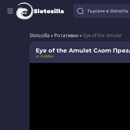
Slotozilla
»
Ротативки
»
Eye of the Amulet
Eye of the Amulet Слот Прег
от iSoftBet