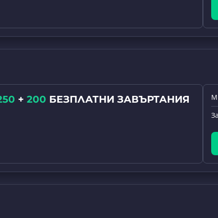
М
250
+
200
БЕЗПЛАТНИ ЗАВЪРТАНИЯ
З