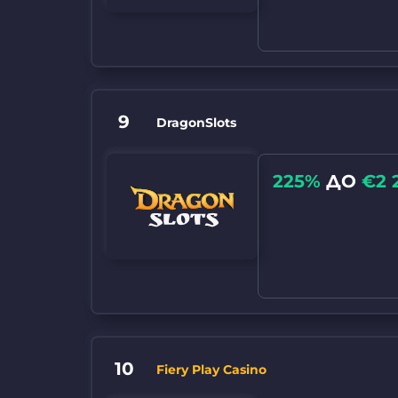
9
DragonSlots
225%
ДО
€2 
10
Fiery Play Casino