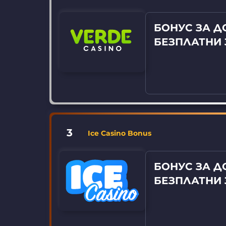
БОНУС ЗА 
БЕЗПЛАТНИ
3
Ice Casino Bonus
БОНУС ЗА 
БЕЗПЛАТНИ