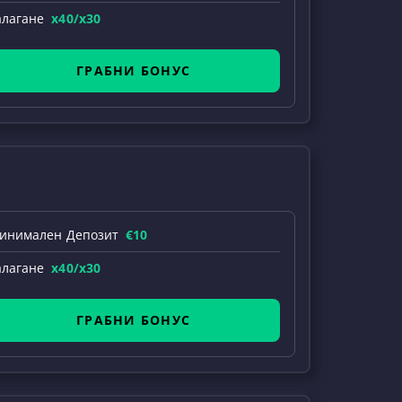
алагане
x40/x30
ГРАБНИ БОНУС
инимален Депозит
€10
алагане
x40/x30
ГРАБНИ БОНУС