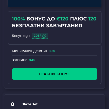
100%
БОНУС ДО
€120
ПЛЮС
120
БЕЗПЛАТНИ ЗАВЪРТАНИЯ
Бонус код :
2DEP
Минимален Депозит
€20
Залагане
x40
ГРАБНИ БОНУС
8
BlazeBet