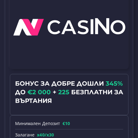
БОНУС ЗА ДОБРЕ ДОШЛИ
345%
ДО
€2 000
+
225
БЕЗПЛАТНИ ЗА
ВЪРТАНИЯ
Минимален Депозит
€10
Залагане
x40/x30