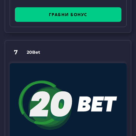
ГРАБНИ БОНУС
7
20Bet