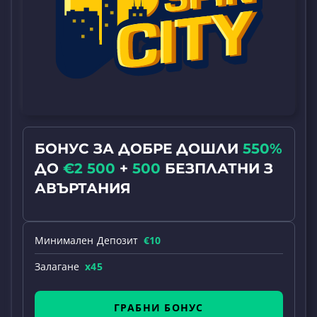
БОНУС ЗА ДОБРЕ ДОШЛИ
550%
ДО
€2 500
+
500
БЕЗПЛАТНИ З
АВЪРТАНИЯ
Минимален Депозит
€10
Залагане
x45
ГРАБНИ БОНУС