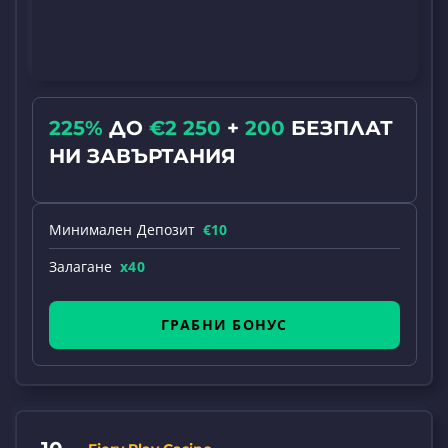
225%
ДО
€2 250
+
200
БЕЗПЛАТ
НИ ЗАВЪРТАНИЯ
Минимален Депозит
€10
Залагане
x40
ГРАБНИ БОНУС