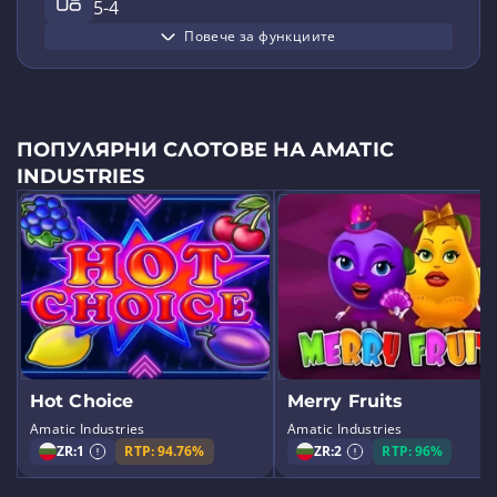
5-4
Повече за функциите
ПОПУЛЯРНИ СЛОТОВЕ НА AMATIC
INDUSTRIES
Hot Choice
Merry Fruits
Amatic Industries
Amatic Industries
ZR:
1
RTP: 94.76%
ZR:
2
RTP: 96%