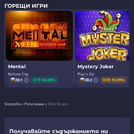
ГОРЕЩИ ИГРИ
Mental
Mystery Joker
Nolimit City
Play'n Go
ZR:
1
RTP: 96.09%
ZR:
2
RTP: 93.99%
Slotozilla
»
Ротативки
»
Wild Respin
Получавайте съдържанието ни