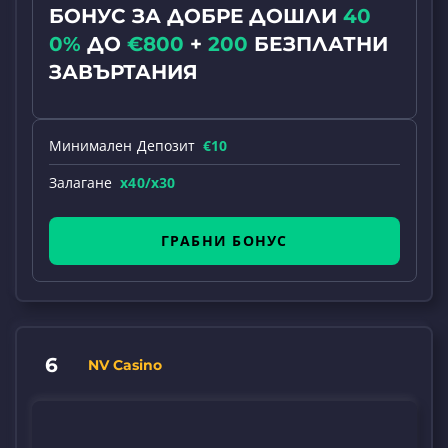
БОНУС ЗА ДОБРЕ ДОШЛИ
40
0%
ДО
€800
+
200
БЕЗПЛАТНИ
ЗАВЪРТАНИЯ
Минимален Депозит
€10
Залагане
x40/x30
ГРАБНИ БОНУС
6
NV Casino