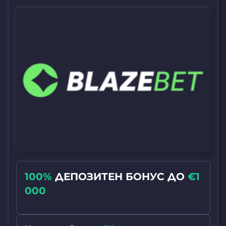
100%
ДЕПОЗИТЕН БОНУС ДО
€1
000