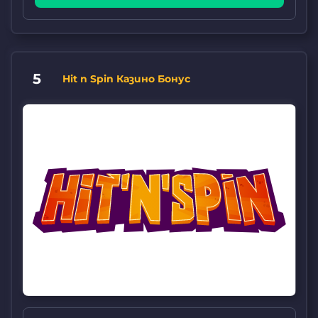
5
Hit n Spin Казино Бонус