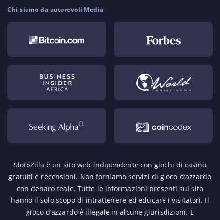
Chi siamo da autorevoli Media
SlotoZilla è un sito web indipendente con giochi di casinò
gratuiti e recensioni. Non forniamo servizi di gioco d’azzardo
con denaro reale. Tutte le informazioni presenti sul sito
hanno il solo scopo di intrattenere ed educare i visitatori. Il
gioco d’azzardo è illegale in alcune giurisdizioni. È