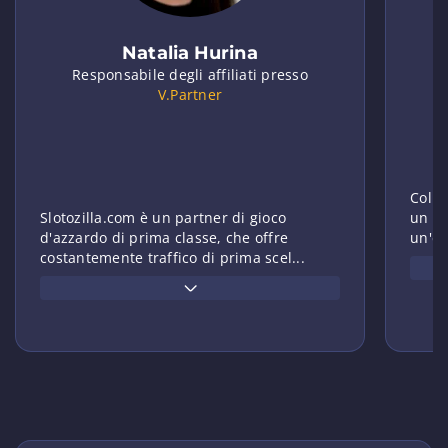
Natalia Hurina
Responsabile degli affiliati presso
I
V.Partner
Colla
Slotozilla.com è un partner di gioco
un po
d'azzardo di prima classe, che offre
un'es
costantemente traffico di prima scel...