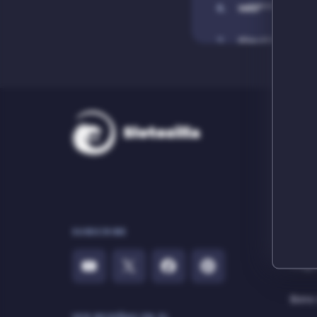
6.
veld***
7.
Kims***
8.
t******
9.
olli***
10.
Woch***
11.
Acti***
12.
Suro***
POPU
SUBSCRIBE
13.
Dani***
Traga
14.
Defu***
Bono 
15.
Isdo***