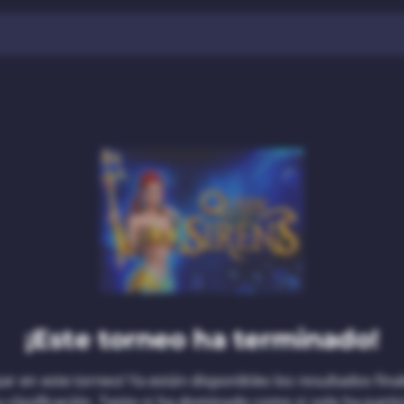
¡Este torneo ha terminado!
par en este torneo! Ya están disponibles los resultados final
u clasificación. Tanto si ha dominado como si solo ha parti