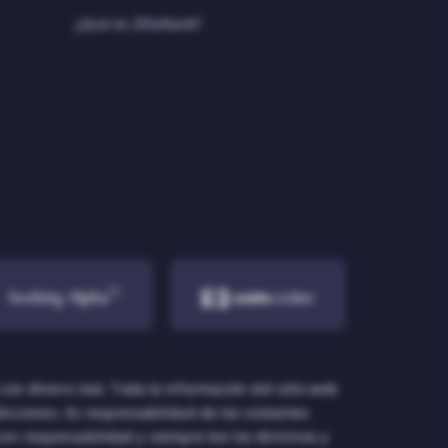
¿Qué es ZillaRank?
regalo online de 20 $
regalo online de 20 $
regalo online de 20 $
regalo online de 20 $
regalo online de 20 $
regalo online de 20 $
regalo online de 20 $
regalo online de 20 $
con dinero real. Toda la información del sitio web
dicciones. Es responsabilidad de los visitantes
regalo online de 20 $
con responsabilidad y siempre lee los términos y