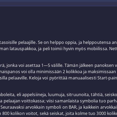
asoisille pelaajille. Se on helppo oppia, ja helppoutensa a
an latauspakkoa, ja peli toimii hyvin myös mobiilissa. Netti
ärä, jonka voi asettaa 1—5 välille. Tämän jälkeen panoksen v
okonaispanos voi olla minimissään 2 kolikkoa ja maksimissaan
illa pelaaville. Keloja voi pyörittää manuaalisesti Start-pai
leita, eli appelsiineja, luumuja, sitruunoita, tähtiä, seiskoj
 pelaajan voittokassa; viisi samanlaista symbolia tuo parha
 Seuraavaksi arvokkain symboli on BAR, ja kaikkein arvokka
800 kolikon voitot, sekä seiskat, joita kolme tuo 3000 kolik