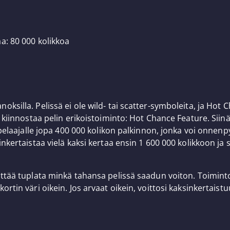
aa: 80 000 kolikkoa
ksilla. Pelissä ei ole wild- tai scatter-symboleita, ja Hot 
n kiinnostaa pelin erikoistoiminto: Hot Chance Feature. Sii
t pelaajalle jopa 400 000 kolikon palkinnon, jonka voi onnen
inkertaistaa vielä kaksi kertaa ensin 1 600 000 kolikkoon ja 
ittää tuplata minkä tahansa pelissä saadun voiton. Toiminto
ortin väri oikein. Jos arvaat oikein, voittosi kaksinkertais