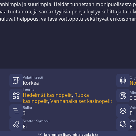
anhimpia ja suurimpia. Heidät tunnetaan monipuolisesta pel
a tuotantoa, ja samantyylisiä pelejä löytyy kehittäjältä lu
kuuluvat helppous, valtava voittopotti sekä hyvät erikoisom
Volatiliteetti
Ohj
Korkea
No
Teema
Min
Hedelmät kasinopelit
,
Ruoka
0.
kasinopelit
,
Vanhanaikaiset kasinopelit
Rullat
Voi
3
Ei
Scatter Symboli
Wil
Ei
Ei
Enemmän lisäominaisuuksista