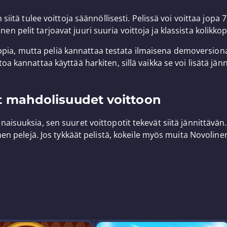
n siitä tulee voittoja säännöllisesti. Pelissä voi voittaa jo
n pelit tarjoavat juuri suuria voittoja ja klassista kolikko
, mutta peliä kannattaa testata ilmaisena demoversiona, jo
a kannattaa käyttää harkiten, sillä vaikka se voi lisätä jänn
 mahdolisuudet voittoon
aisuuksia, sen suuret voittopotit tekevät siitä jännittävän
nen pelejä. Jos tykkäät pelistä, kokeile myös muita Novolinen