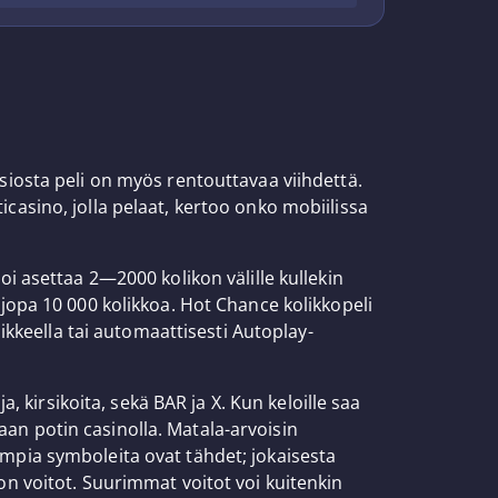
nsiosta peli on myös rentouttavaa viihdettä.
casino, jolla pelaat, kertoo onko mobiilissa
oi asettaa 2—2000 kolikon välille kullekin
 jopa 10 000 kolikkoa. Hot Chance kolikkopeli
nikkeella tai automaattisesti Autoplay-
a, kirsikoita, sekä BAR ja X. Kun keloille saa
an potin casinolla. Matala-arvoisin
impia symboleita ovat tähdet; jokaisesta
on voitot. Suurimmat voitot voi kuitenkin