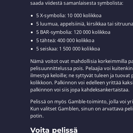
saada viidestä samanlaisesta symbolista:
5 X-symbolia: 10 000 kolikkoa
5 luumua, appelsiiniä, kirsikkaa tai sitruun
5 BAR-symbolia: 120 000 kolikkoa
5 tähteä: 400 000 kolikkoa
5 seiskaa: 1 500 000 kolikkoa
Nämä voitot ovat mahdollisia korkeimmilla pano
pelisuunnittelussa pois. Pelaajia voi kuitenki
ilmestyä keloille; ne syttyvät tuleen ja tuova
kolikkoon. Palkinnon voi edelleen yrittää kaks
palkinnon voi siis jopa kahdeksankertaistaa.
Pelissä on myös Gamble-toiminto, jolla voi yr
Kun valitset Gamblen, sinun on arvattava pelik
potin.
Voita pelissä