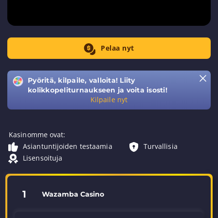
Pelaa nyt
Pyöritä, kilpaile, valloita! Liity
kolikkopeliturnaukseen ja voita isosti!
Kilpaile nyt
Kasinomme ovat:
Asiantuntijoiden testaamia
Turvallisia
Lisensoituja
1
Wazamba Casino