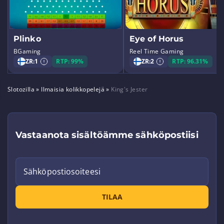
Plinko
Eye of Horus
BGaming
Reel Time Gaming
ZR:
1
RTP: 99%
ZR:
2
RTP: 96.31%
Slotozilla
»
Ilmaisia kolikkopelejä
»
King's Jester
Vastaanota sisältöämme sähköpostiisi
Sähköpostiosoiteesi
TILAA