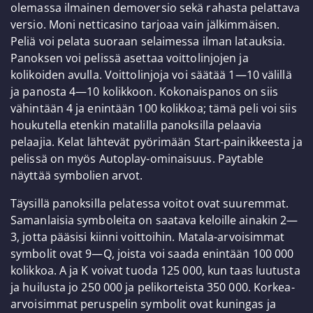
olemassa ilmainen demoversio sekä rahasta pelattava
versio. Moni netticasino tarjoaa vain jälkimmäisen.
Peliä voi pelata suoraan selaimessa ilman latauksia.
Panoksen voi pelissä asettaa voittolinjojen ja
kolikoiden avulla. Voittolinjoja voi säätää 1—10 välillä
ja panosta 4—10 kolikkoon. Kokonaispanos on siis
vähintään 4 ja enintään 100 kolikkoa; tämä peli voi siis
houkutella etenkin matalilla panoksilla pelaavia
pelaajia. Kelat lähtevät pyörimään Start-painikkeesta ja
pelissä on myös Autoplay-ominaisuus. Paytable
näyttää symbolien arvot.
Täysillä panoksilla pelatessa voitot ovat suuremmat.
Samanlaisia symboleita on saatava keloille ainakin 2—
3, jotta pääsisi kiinni voittoihin. Matala-arvoisimmat
symbolit ovat 9—Q, joista voi saada enintään 100 000
kolikkoa. A ja K voivat tuoda 125 000, kun taas luutusta
ja huilusta jo 250 000 ja pelikorteista 350 000. Korkea-
arvoisimmat peruspelin symbolit ovat kuningas ja