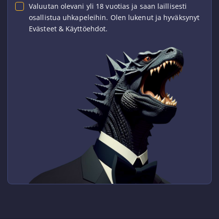
Valuutan olevani yli 18 vuotias ja saan laillisesti
osallistua uhkapeleihin. Olen lukenut ja hyväksynyt
Evästeet & Käyttöehdot.