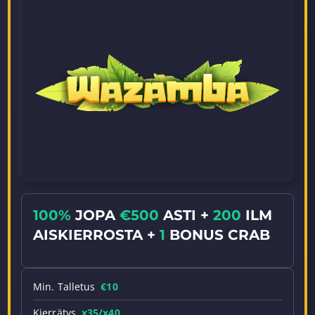
100%
JOPA
€500
ASTI +
200
ILM
AISKIERROSTA +
1
BONUS CRAB
Min. Talletus
€10
Kierrätys
x35/x40