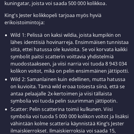
kuningatar, joista voi saada 500 000 kolikkoa.
King’s Jester kolikkopeli tarjoaa myös hyviä
erikoistoimintoja:
Wild 1: Pelissä on kaksi wildia, joista kumpikin on
lähes identtisiä hovinarreja. Ensimmäisen tunnistaa
siitä, ettei hatussa ole kuvioita. Se voi korvata kaikki
symbolit paitsi scatterin voittavia yhdistelmiä
muodostaakseen, ja viisi narria voi tuoda 8 943 034
kolikon voitot, mikä on pelin ensimmäinen jättipotti.
Wild 2: Samanlainen kuin edellinen, mutta hatussa
on kuvioita. Tämä wild eroaa toisesta siinä, että se
antaa pelaajalle 2x-kertoimen ja viisi tällaista
symbolia voi tuoda pelin suurimman jättipotin.
Scatter: Pelin scatterina toimii kulkunen. Viisi
symbolia voi tuoda 5 000 000 kolikon voitot ja lisäksi
vähintään kolme scatteria käynnistää King’s Jester
ilmaiskierrokset. Ilmaiskierroksia voi saada 15,