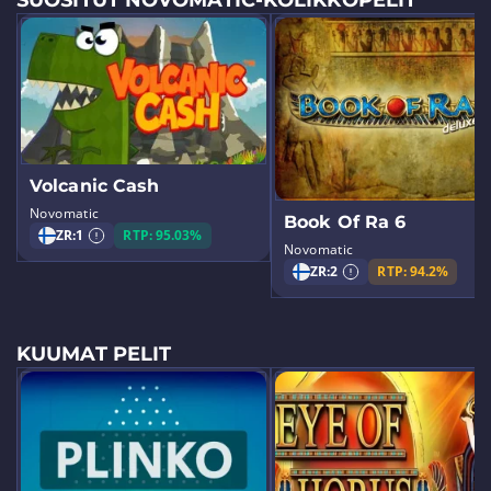
SUOSITUT NOVOMATIC-KOLIKKOPELIT
Volcanic Cash
Novomatic
Book Of Ra 6
ZR:
1
RTP: 95.03%
Novomatic
ZR:
2
RTP: 94.2%
KUUMAT PELIT