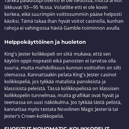
Tarkka palautusprosentti ei ole tiedossa, mutta arviot
liikkuvat 93—95 %:ssa. Volatilite etti ei ole kovin
korkea, eikä suurimpiin voittosummiin pääse helposti
käsiksi. Tämä takaa ihan hyvät voitot casinolla, kunhan
rahoja ei vahingossa häviä Gamble-toiminnon avulla.
Helppokäyttöinen ja huoleton
King’s Jester kolikkopeli on siitä mukava, että sen
käytön oppii nopeasti eikä panosten ei tarvitse olla
suuria, mutta mahdollisuus kunnon voittoihin on silti
olemassa. Kannattaakin pelata King’s Jester casinot
kolikkopeliä, jos tykkää matalista panoksista ja
klassisista peleistä. Tässä kolikkopelissä on klassisen
kolikkopelin tunnelmaa, mutta grafiikat ovat hyvät ja
teemassa on uusi näkökulma. Jos tykkää tästä pelistä,
kannattaa myös testata Novolinen Magic Jesteriä tai
Jester’s Crown-kolikkopeliä.