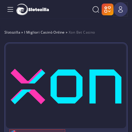
Slotozilla
»
I Migliori Casinò Online
»
Xon Bet Casino