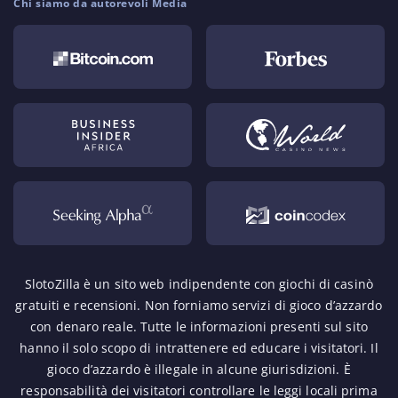
Chi siamo da autorevoli Media
SlotoZilla è un sito web indipendente con giochi di casinò
gratuiti e recensioni. Non forniamo servizi di gioco d’azzardo
con denaro reale. Tutte le informazioni presenti sul sito
hanno il solo scopo di intrattenere ed educare i visitatori. Il
gioco d’azzardo è illegale in alcune giurisdizioni. È
responsabilità dei visitatori controllare le leggi locali prima