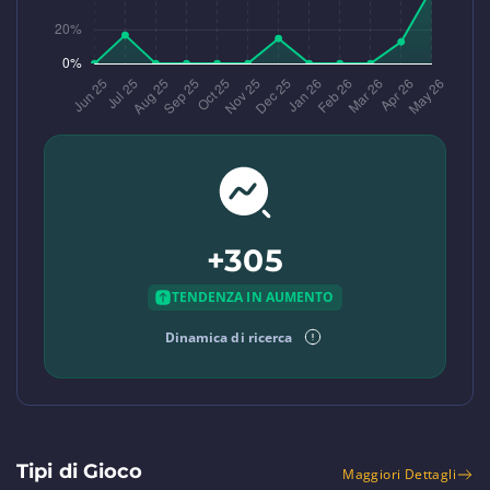
+305
TENDENZA IN AUMENTO
Dinamica di ricerca
Tipi di Gioco
Maggiori Dettagli