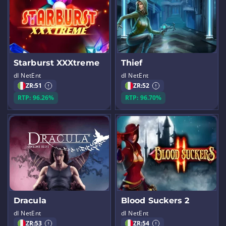
Starburst XXXtreme
Thief
dI NetEnt
dI NetEnt
ZR:
51
ZR:
52
RTP: 96.26%
RTP: 96.70%
Dracula
Blood Suckers 2
dI NetEnt
dI NetEnt
ZR:
53
ZR:
54