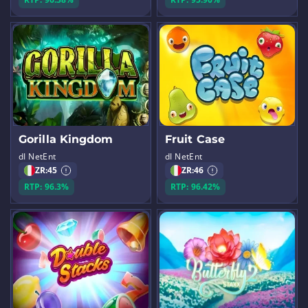
Gorilla Kingdom
Fruit Case
dI NetEnt
dI NetEnt
ZR:
45
ZR:
46
RTP: 96.3%
RTP: 96.42%