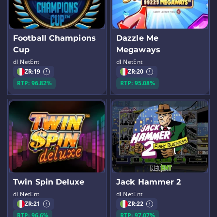
Football Champions
Dazzle Me
Cup
Megaways
dI NetEnt
dI NetEnt
ZR:
19
ZR:
20
RTP: 96.82%
RTP: 95.08%
Twin Spin Deluxe
Jack Hammer 2
dI NetEnt
dI NetEnt
ZR:
21
ZR:
22
RTP: 96.6%
RTP: 97.07%