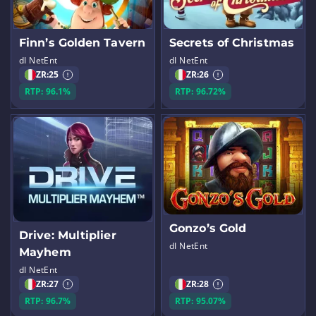
Finn’s Golden Tavern
Secrets of Christmas
dI NetEnt
dI NetEnt
ZR:
25
ZR:
26
RTP: 96.1%
RTP: 96.72%
Gonzo’s Gold
Drive: Multiplier
dI NetEnt
Mayhem
dI NetEnt
ZR:
27
ZR:
28
RTP: 96.7%
RTP: 95.07%