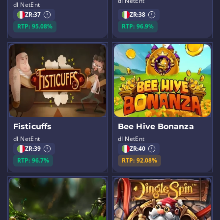
dI NetEnt
dI NetEnt
ZR:
37
ZR:
38
RTP: 95.08%
RTP: 96.9%
Fisticuffs
Bee Hive Bonanza
dI NetEnt
dI NetEnt
ZR:
39
ZR:
40
RTP: 96.7%
RTP: 92.08%