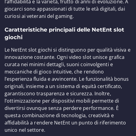
l’affidabilità e la varietà, frutto di anni di evoluzione. A
giocarci sono appassionati di tutte le età digitali, dai
curiosi ai veterani del gaming.
Caratteristiche principali delle NetEnt slot
giochi
Le NetEnt slot giochi si distinguono per qualità visiva e
innovazione costante. Ogni video slot unisce grafica
curata nei minimi dettagli, suoni coinvolgenti e
meccaniche di gioco intuitive, che rendono
l’esperienza fluida e avvincente. Le funzionalità bonus
originali, insieme a un sistema di equità certificato,
garantiscono trasparenza e sicurezza. Inoltre,
l’ottimizzazione per dispositivi mobili permette di
divertirsi ovunque senza perdere performance. È
questa combinazione di tecnologia, creatività e
affidabilità a rendere NetEnt un punto di riferimento
unico nel settore.