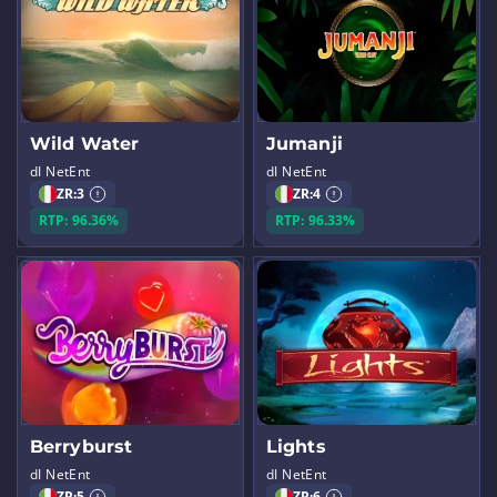
Wild Water
Jumanji
dI NetEnt
dI NetEnt
ZR:
3
ZR:
4
RTP: 96.36%
RTP: 96.33%
Berryburst
Lights
dI NetEnt
dI NetEnt
ZR:
5
ZR:
6