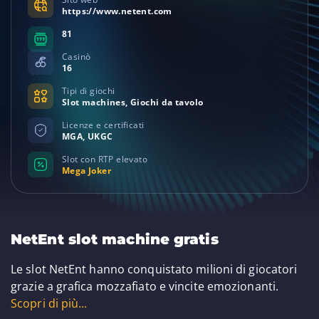
https://www.netent.com
81
Casinò
16
Tipi di giochi
Slot machines, Giochi da tavolo
Licenze e certificati
MGA, UKGC
Slot con RTP elevato
Mega Joker
NetEnt slot machine gratis
Le slot NetEnt hanno conquistato milioni di giocatori
grazie a grafica mozzafiato e vincite emozionanti.
Scopri di più...