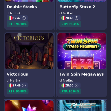
Double Stacks
Butterfly Staxx 2
dI NetEnt
dI NetEnt
ZR:
47
ZR:
48
RTP: 96.10%
RTP: 96.35%
Victorious
Twin Spin Megaways
dI NetEnt
dI NetEnt
ZR:
49
ZR:
50
RTP: 96.88%
RTP: 96.04%