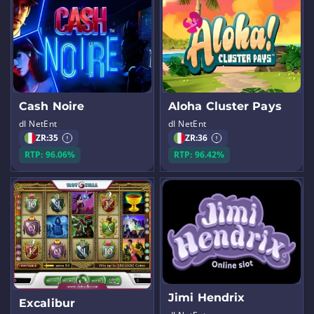
Cash Noire
Aloha Cluster Pays
dI NetEnt
dI NetEnt
ZR:
35
ZR:
36
RTP: 96.06%
RTP: 96.42%
Jimi Hendrix
Excalibur