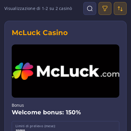
Visualizzazione di 1-2 su 2 casinò
McLuck Casino
Bonus
Welcome bonus: 150%
Limiti di prelievo (mese):
10000