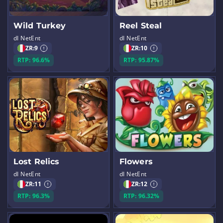
Wild Turkey
Reel Steal
dI NetEnt
dI NetEnt
ZR:
9
ZR:
10
RTP: 96.6%
RTP: 95.87%
Lost Relics
Flowers
dI NetEnt
dI NetEnt
ZR:
11
ZR:
12
RTP: 96.3%
RTP: 96.32%