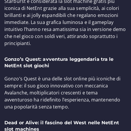
Starburst è considerata la slot machine gratis più
iconica di NetEnt grazie alla sua semplicità, ai colori
brillanti e ai jolly espandibili che regalano emozioni
immediate. La sua grafica luminosa e il gameplay
intuitivo l’hanno resa amatissima sia in versione demo
che nel gioco con soldi veri, attirando soprattutto i
principianti.
Gonzo’s Quest: avventura leggendaria tra le
NetEnt slot giochi
Gonzo’s Quest è una delle slot online più iconiche di
sempre: il suo gioco innovativo con meccanica
Avalanche, moltiplicatori crescenti e tema
avventuroso ha ridefinito l’esperienza, mantenendo
una popolarità senza tempo.
Dead or Alive: il fascino del West nelle NetEnt
slot machines