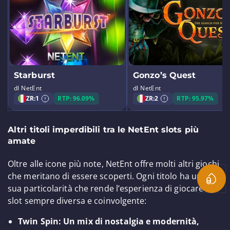
Starburst
Gonzo’s Quest
dI NetEnt
dI NetEnt
ZR:
1
RTP: 96.09%
ZR:
2
RTP: 95.97%
Altri titoli imperdibili tra le NetEnt slots più
amate
Oltre alle icone più note, NetEnt offre molti altri giochi
che meritano di essere scoperti. Ogni titolo ha una
Coin D
sua particolarità che rende l’esperienza di giocare alle
slot sempre diversa e coinvolgente:
Twin Spin: Un mix di nostalgia e modernità,