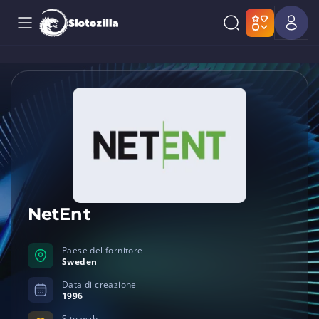
NetEnt
Paese del fornitore
Sweden
Data di creazione
1996
Sito web