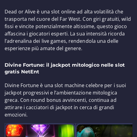
Dead or Alive è una slot online ad alta volatilità che
trasporta nel cuore del Far West. Con giri gratuiti, wild
fissi e vincite potenzialmente altissime, questo gioco
affascina i giocatori esperti. La sua intensità ricorda
l’adrenalina dei live games, rendendola una delle
esperienze più amate del genere.
Divine Fortune: il jackpot mitologico nelle slot
gratis NetEnt
Divine Fortune è una slot machine celebre per i suoi
jackpot progressivi e l’ambientazione mitologica
greca. Con round bonus avvincenti, continua ad
attirare i cacciatori di jackpot in cerca di grandi
emozioni.