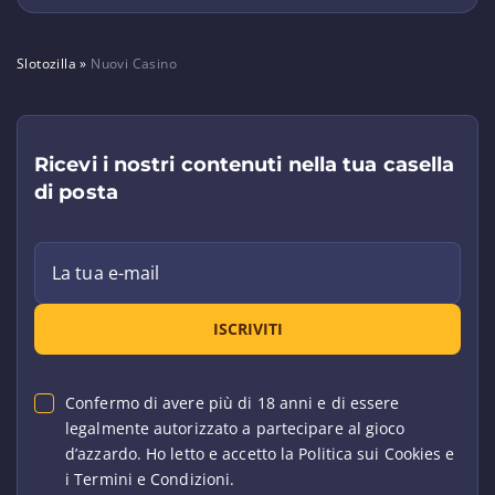
Slotozilla
»
Nuovi Casino
Ricevi i nostri contenuti nella tua casella
di posta
La tua e-mail
ISCRIVITI
Confermo di avere più di 18 anni e di essere
legalmente autorizzato a partecipare al gioco
d’azzardo. Ho letto e accetto la Politica sui Cookies e
i Termini e Condizioni.