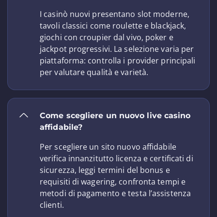
I casinò nuovi presentano slot moderne,
tavoli classici come roulette e blackjack,
giochi con croupier dal vivo, poker e
jackpot progressivi. La selezione varia per
piattaforma: controlla i provider principali
per valutare qualità e varietà.
Come scegliere un nuovo live casino
affidabile?
Per scegliere un sito nuovo affidabile
verifica innanzitutto licenza e certificati di
sicurezza, leggi termini del bonus e
requisiti di wagering, confronta tempi e
metodi di pagamento e testa l’assistenza
clienti.