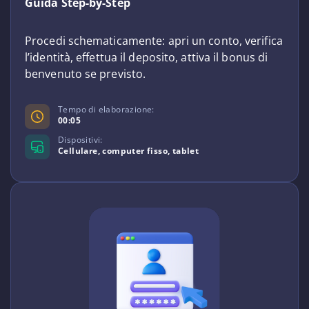
Guida Step-by-Step
Procedi schematicamente: apri un conto, verifica
l’identità, effettua il deposito, attiva il bonus di
benvenuto se previsto.
Tempo di elaborazione:
00:05
Dispositivi:
Cellulare, computer fisso, tablet