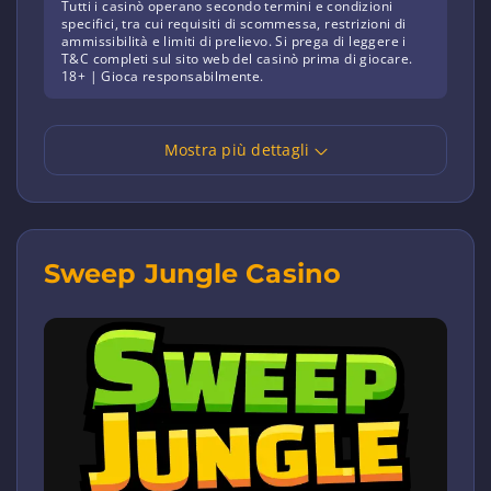
Tutti i casinò operano secondo termini e condizioni
specifici, tra cui requisiti di scommessa, restrizioni di
ammissibilità e limiti di prelievo. Si prega di leggere i
T&C completi sul sito web del casinò prima di giocare.
18+ | Gioca responsabilmente.
Mostra più dettagli
Sweep Jungle Casino