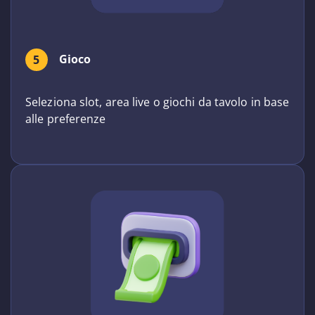
Gioco
5
Seleziona slot, area live o giochi da tavolo in base
alle preferenze