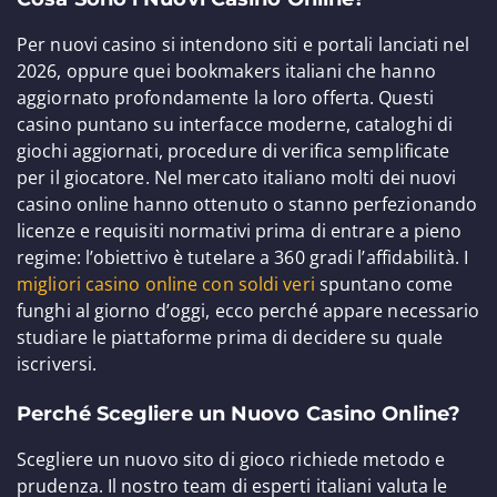
Per nuovi casino si intendono siti e portali lanciati nel
2026, oppure quei bookmakers italiani che hanno
aggiornato profondamente la loro offerta. Questi
casino puntano su interfacce moderne, cataloghi di
giochi aggiornati, procedure di verifica semplificate
per il giocatore. Nel mercato italiano molti dei nuovi
casino online hanno ottenuto o stanno perfezionando
licenze e requisiti normativi prima di entrare a pieno
regime: l’obiettivo è tutelare a 360 gradi l’affidabilità. I
migliori casino online con soldi veri
spuntano come
funghi al giorno d’oggi, ecco perché appare necessario
studiare le piattaforme prima di decidere su quale
iscriversi.
Perché Scegliere un Nuovo Casino Online?
Scegliere un nuovo sito di gioco richiede metodo e
prudenza. Il nostro team di esperti italiani valuta le