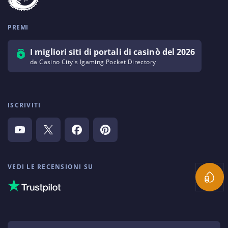
PREMI
I migliori siti di portali di casinò del 2026
da Casino City's Igaming Pocket Directory
ISCRIVITI
VEDI LE RECENSIONI SU
Coin D