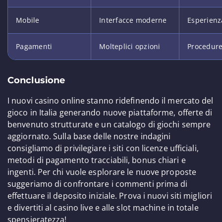
Mobile
Interfacce moderne
Esperienz
Pagamenti
Molteplici opzioni
Procedure
Conclusione
I nuovi casino online stanno ridefinendo il mercato del
gioco in Italia generando nuove piattaforme, offerte di
benvenuto strutturate e un catalogo di giochi sempre
aggiornato. Sulla base delle nostre indagini
consigliamo di privilegiare i siti con licenze ufficiali,
metodi di pagamento tracciabili, bonus chiari e
ingenti. Per chi vuole esplorare le nuove proposte
suggeriamo di confrontare i commenti prima di
effettuare il deposito iniziale. Prova i nuovi siti migliori
e divertiti al casino live e alle slot machine in totale
spensieratezza!