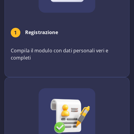
Registrazione
1
Compila il modulo con dati personali veri e
completi