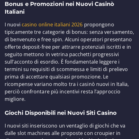
Bonus e Promozioni nei Nuovi Casinò
Italiani
I nuovi
casino online italiani 2026
propongono
tipicamente tre categorie di bonus: senza versamento,
di benvenuto e free spin. Alcuni operatori presentano
offerte deposit-free per attrarre potenziali iscritti e in
seguito mettono in vetrina pacchetti progressivi
sull’acconto di esordio. È fondamentale leggere i
termini su requisiti di scommessa e limiti di prelievo
prima di accettare qualsiasi promozione. Le
ricompense variano molto tra i casinò nuovi in Italia,
perciò confrontare più incentivi resta l’approccio
migliore.
Giochi Disponibili nei Nuovi Siti Casino
I nuovi siti inseriscono un ventaglio di giochi che va
dalle slot machines alle proposte con croupier in