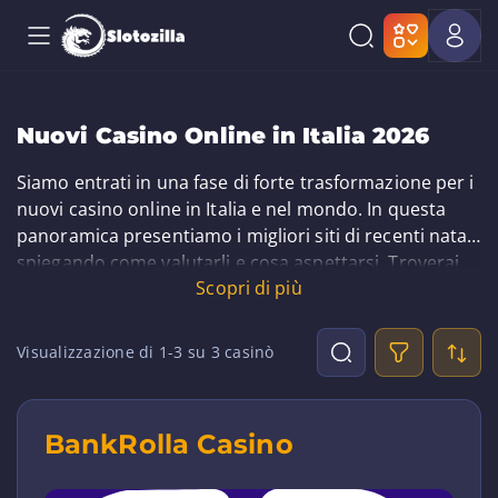
Nuovi Casino Online in Italia 2026
Siamo entrati in una fase di forte trasformazione per i
nuovi casino online in Italia e nel mondo. In questa
panoramica presentiamo i migliori siti di recenti natali,
spiegando come valutarli e cosa aspettarsi. Troverai
Scopri di più
informazioni verificate e consigli pratici per scegliere il
tuo nuovo casino con cognizione di causa.
Visualizzazione di 1-3 su 3 casinò
BankRolla Casino