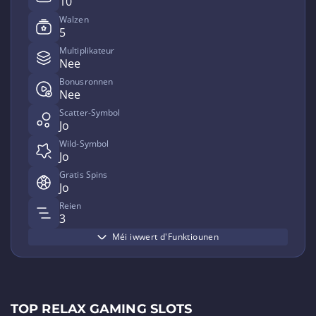
10
Walzen
5
Multiplikateur
Nee
Bonusronnen
Nee
Scatter-Symbol
Jo
Wild-Symbol
Jo
Gratis Spins
Jo
Reien
3
Méi iwwert d'Funktiounen
TOP RELAX GAMING SLOTS