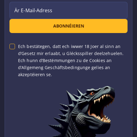
Är E-Mail-Adress
ABONNÉIEREN
Ech bestätegen, datt ech iwwer 18 Joer al sinn an
d’Gesetz mir erlaabt, u Glécksspiller deelzehuelen.
Ech hunn d’Bestëmmungen zu de Cookies an
d’Allgemeng Geschäftsbedingunge gelies an
akzeptéieren se.