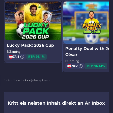
Lucky Pack: 2026 Cup
Penalty Duel with Júl
BGaming
César
ZR:
1
RTP: 96.1%
BGaming
ZR:
2
RTP: 96.14%
Slotozilla
»
Slots
»
Johnny Cash
Kritt eis neisten Inhalt direkt an Är Inbox