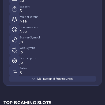
20
Walzen
5
Multiplikateur
Nee
Bonusronnen
Nee
Scatter-Symbol
Jo
Wild-Symbol
Jo
Gratis Spins
Jo
Reien
3
Méi iwwert d'Funktiounen
TOP BGAMING SLOTS