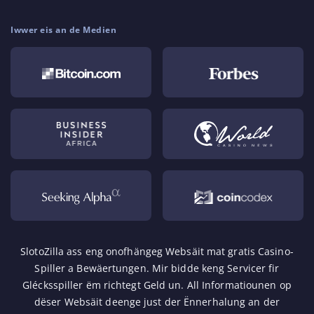
Iwwer eis an de Medien
SlotoZilla ass eng onofhängeg Websäit mat gratis Casino-
Spiller a Bewäertungen. Mir bidde keng Servicer fir
Glécksspiller ëm richtegt Geld un. All Informatiounen op
dëser Websäit deenge just der Ënnerhalung an der