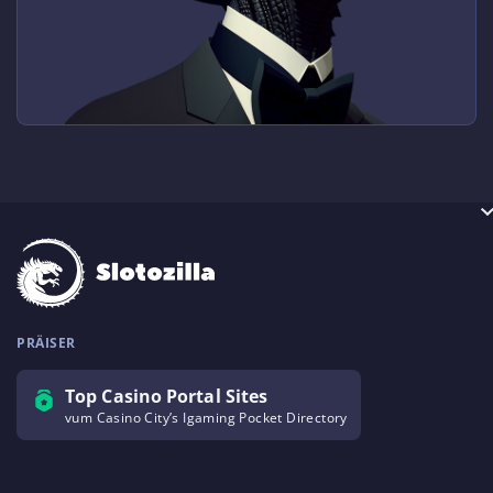
PRÄISER
Top Casino Portal Sites
vum Casino City’s Igaming Pocket Directory