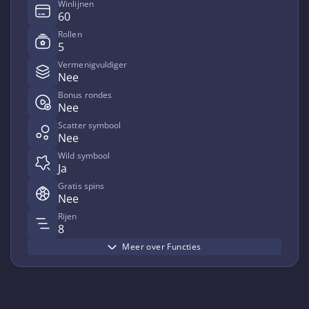
Winlijnen
60
Rollen
5
Vermenigvuldiger
Nee
Bonus rondes
Nee
Scatter symbool
Nee
Wild symbool
Ja
Gratis spins
Nee
Rijen
8
Meer over Functies