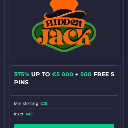
375%
UP TO
€5 000
+
500
FREE S
PINS
Min Storting
€20
Inzet
x40