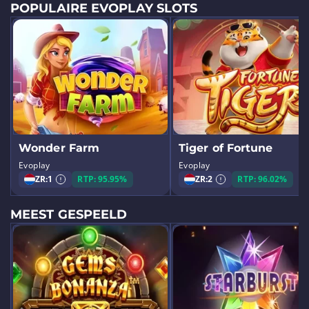
POPULAIRE EVOPLAY SLOTS
Wonder Farm
Tiger of Fortune
Evoplay
Evoplay
ZR:
1
RTP: 95.95%
ZR:
2
RTP: 96.02%
MEEST GESPEELD