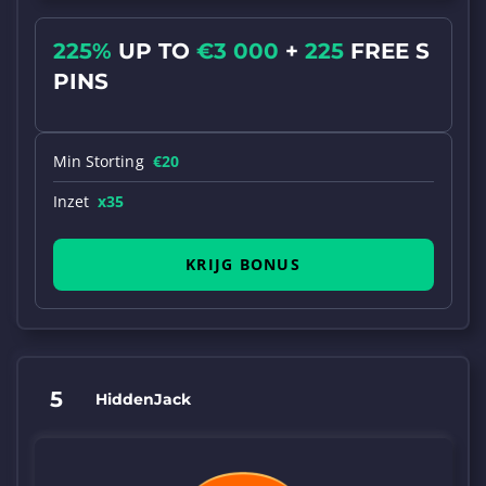
225%
UP TO
€3 000
+
225
FREE S
PINS
Min Storting
€20
Inzet
x35
KRIJG BONUS
5
HiddenJack