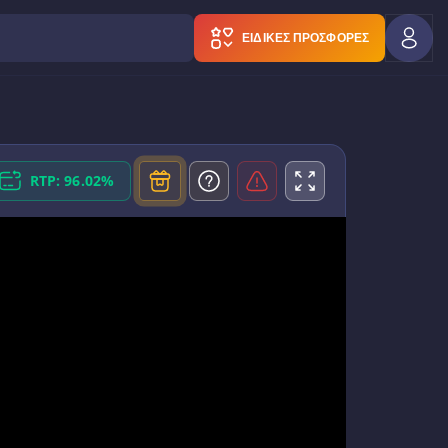
ΕΙΔΙΚΕΣ ΠΡΟΣΦΟΡΕΣ
RTP: 96.02%