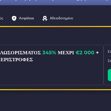
ύς
Ασφάλεια
Αδειοδοτημένο
Ε
ΛΩΣΟΡΊΣΜΑΤΟΣ
345%
ΜΈΧΡΙ
€2 000
+
ΕΡΙΣΤΡΟΦΈΣ
Σ