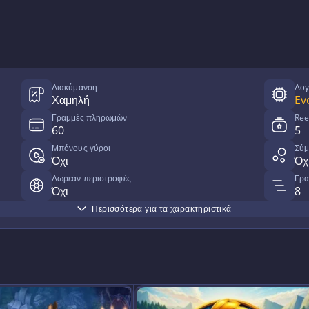
Διακύμανση
Λογ
Χαμηλή
Ev
Γραμμές πληρωμών
Ree
60
5
Μπόνους γύροι
Σύμ
Όχι
Όχ
Δωρεάν περιστροφές
Γρα
Όχι
8
Περισσότερα για τα χαρακτηριστικά