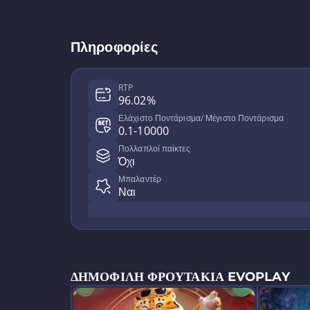
Πληροφορίες
RTP
96.02%
Ελάχιστο Ποντάρισμα/ Μέγιστο Ποντάρισμα
0.1-10000
Πολλαπλοί παίκτες
Όχι
Μπαλαντέρ
Ναι
ΔΗΜΟΦΙΛΉ ΦΡΟΥΤΆΚΙΑ EVOPLAY