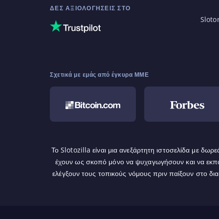
ΔΕΣ ΑΞΙΟΛΟΓΉΣΕΙΣ ΣΤΟ
Sloto
Σχετικά με εμάς από έγκυρα ΜΜΕ
Το Slotozilla είναι μια ανεξάρτητη ιστοσελίδα με δωρ
έχουν ως σκοπό μόνο να ψυχαγωγήσουν και να εκπαι
ελέγξουν τους τοπικούς νόμους πριν παίξουν στο διαδί