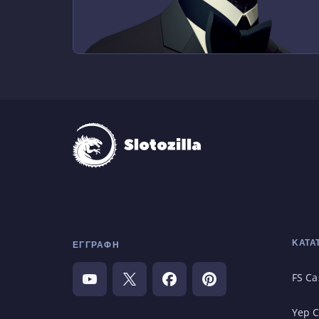
ΚΑΤΆ
ΕΓΓΡΑΦΉ
FS Ca
Yep C