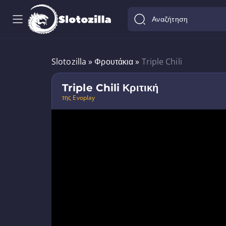
Slotozilla
»
Φρουτάκια
»
Triple Chili
Triple Chili Κριτική
της Evoplay