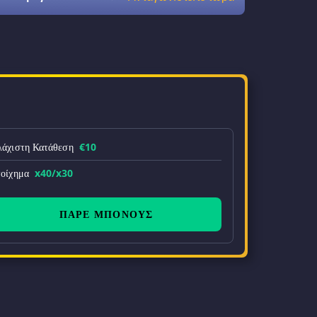
λάχιστη Κατάθεση
€10
τοίχημα
x40/x30
ΠΆΡΕ ΜΠΌΝΟΥΣ