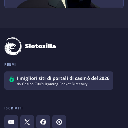
PREMI
I migliori siti di portali di casinò del 2026
da Casino City's Igaming Pocket Directory
ISCRIVITI