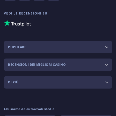
VEDI LE RECENSIONI SU
POPOLARE
RECENSIONI DEI MIGLIORI CASINÒ
DI PIÙ
Chi siamo da autorevoli Media