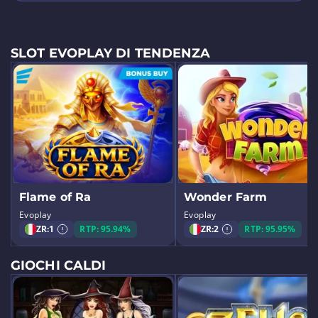
SLOT EVOPLAY DI TENDENZA
Flame of Ra
Wonder Farm
Evoplay
Evoplay
ZR:
1
RTP: 95.94%
ZR:
2
RTP: 95.95%
GIOCHI CALDI