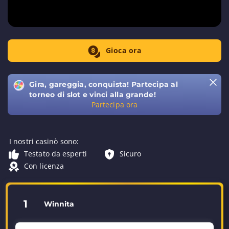
Gioca ora
Gira, gareggia, conquista! Partecipa al
torneo di slot e vinci alla grande!
Partecipa ora
I nostri casinò sono:
Testato da esperti
Sicuro
Con licenza
1
Winnita