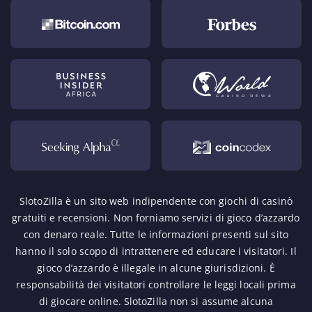
SlotoZilla è un sito web indipendente con giochi di casinò
gratuiti e recensioni. Non forniamo servizi di gioco d’azzardo
con denaro reale. Tutte le informazioni presenti sul sito
hanno il solo scopo di intrattenere ed educare i visitatori. Il
gioco d’azzardo è illegale in alcune giurisdizioni. È
responsabilità dei visitatori controllare le leggi locali prima
di giocare online. SlotoZilla non si assume alcuna