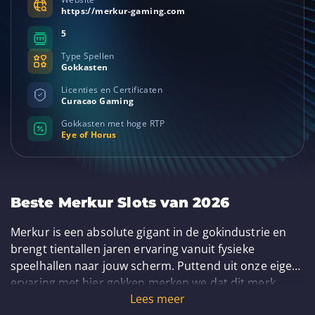
https://merkur-gaming.com
5
Type Spellen
Gokkasten
Licenties en Certificaten
Curacao Gaming
Gokkasten met hoge RTP
Eye of Horus
Beste Merkur Slots van 2026
Merkur is een absolute gigant in de gokindustrie en
brengt tientallen jaren ervaring vanuit fysieke
speelhallen naar jouw scherm. Puttend uit onze eigen
ervaring met hier gokken merken we dat dit merk
Lees meer
staat voor een solide, klassieke speelstijl die vooral