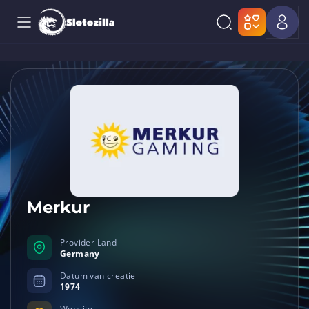
Merkur
Provider Land
Germany
Datum van creatie
1974
Website