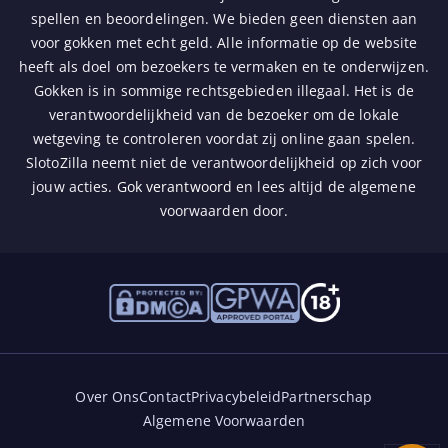
spellen en beoordelingen. We bieden geen diensten aan
voor gokken met echt geld. Alle informatie op de website
heeft als doel om bezoekers te vermaken en te onderwijzen.
Gokken is in sommige rechtsgebieden illegaal. Het is de
verantwoordelijkheid van de bezoeker om de lokale
wetgeving te controleren voordat zij online gaan spelen.
SlotoZilla neemt niet de verantwoordelijkheid op zich voor
jouw acties.
Gok verantwoord
en lees altijd de algemene
voorwaarden door.
Over Ons
Contact
Privacybeleid
Partnerschap
Algemene Voorwaarden