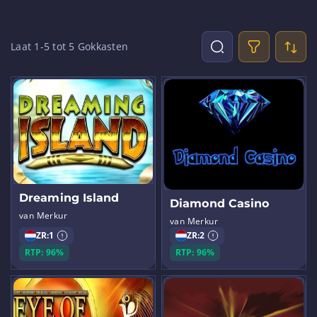
liefhebbers van traditionele gokkasten aanspreekt. In
dit artikel duiken we in hun aanbod, de veiligheid en
de beste spellen die je absoluut eens moet proberen.
Laat 1-
5
tot 5 Gokkasten
Dreaming Island
Diamond Casino
van Merkur
van Merkur
ZR:
1
ZR:
2
RTP: 96%
RTP: 96%