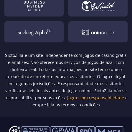
SlotoZilla é um site independente com jogos de casino grátis
e análises. Não oferecemos serviços de jogos de azar com
dinheiro real. Todas as informações no site têm o único
propósito de entreter e educar os visitantes. O jogo é ilegal
em algumas jurisdições. É responsabilidade dos visitantes
verificar as leis locais antes de jogar online. SlotoZilla não se
responsabiliza por suas ações.
Jogue com responsabilidade
e
sempre leia os termos e condições.