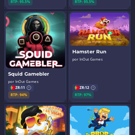
RTP: 95.5%
RTP: 95.5%
Hamster Run
por InOut Games
Squid Gamebler
por InOut Games
ZR:
11
ZR:
12
RTP: 94%
RTP: 97%