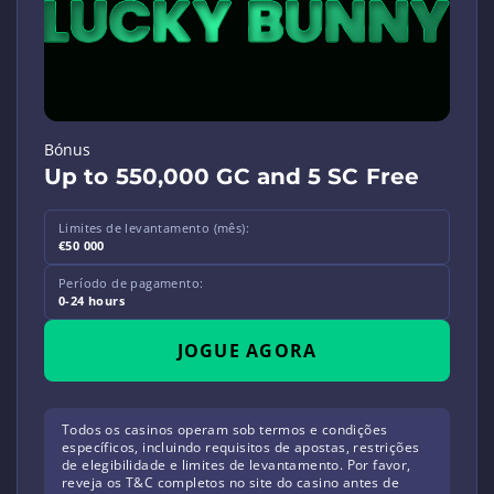
Bónus
Up to 550,000 GC and 5 SC Free
Limites de levantamento (mês):
€50 000
Período de pagamento:
0-24 hours
JOGUE AGORA
Todos os casinos operam sob termos e condições
específicos, incluindo requisitos de apostas, restrições
de elegibilidade e limites de levantamento. Por favor,
reveja os T&C completos no site do casino antes de