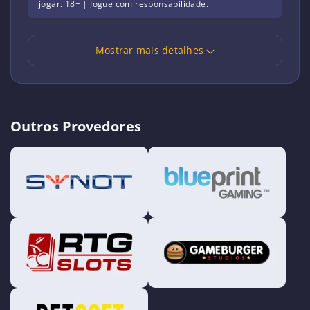
jogar. 18+ | Jogue com responsabilidade.
Mostrar mais detalhes
Outros Provedores