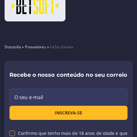
Slotozilla
»
Provedores
»
InOut Games
Recebe o nosso conteúdo no seu correio
O seu e-mail
INSCREVA-SE
Confirmo que tenho mais de 18 anos de idade e que