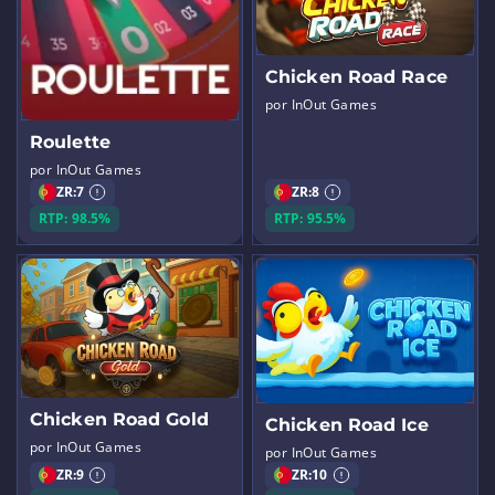
Chicken Road Race
por InOut Games
Roulette
por InOut Games
ZR:
7
ZR:
8
RTP: 98.5%
RTP: 95.5%
Chicken Road Gold
Chicken Road Ice
por InOut Games
por InOut Games
ZR:
9
ZR:
10