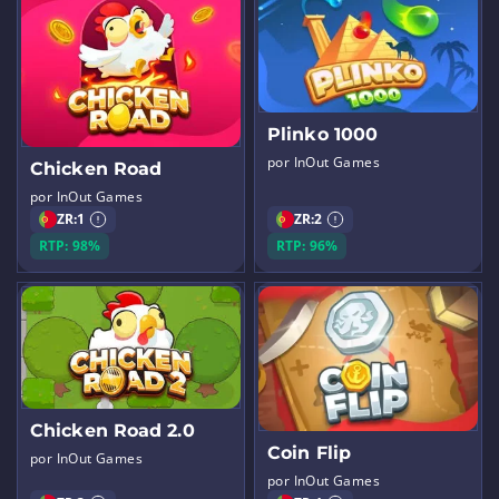
Plinko 1000
por InOut Games
Chicken Road
por InOut Games
ZR:
1
ZR:
2
RTP: 98%
RTP: 96%
Chicken Road 2.0
Coin Flip
por InOut Games
por InOut Games