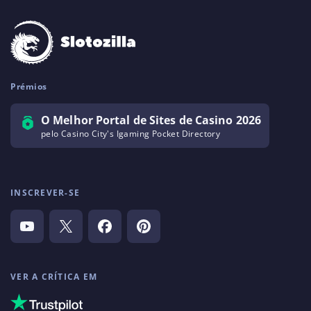
Prémios
O Melhor Portal de Sites de Casino 2026
pelo Casino City's Igaming Pocket Directory
INSCREVER-SE
VER A CRÍTICA EM