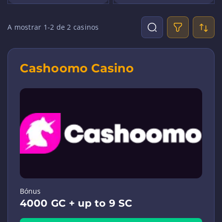
A mostrar 1-2 de 2 casinos
Cashoomo Casino
Bónus
4000 GC + up to 9 SC