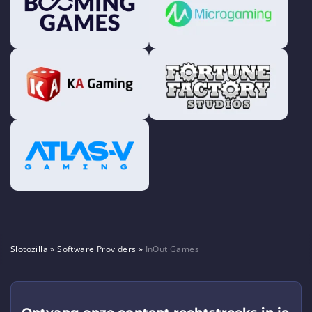
Slotozilla
»
Software Providers
»
InOut Games