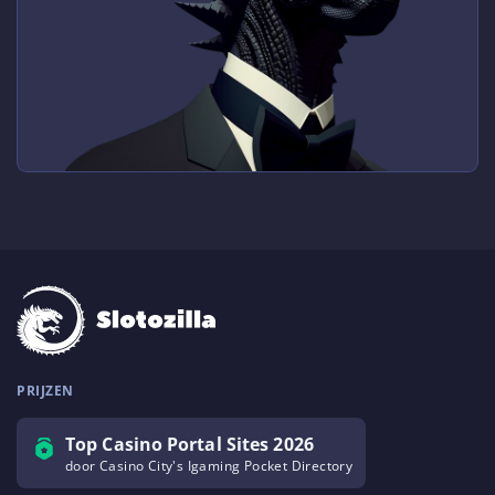
PRIJZEN
Top Casino Portal Sites 2026
door Casino City's Igaming Pocket Directory