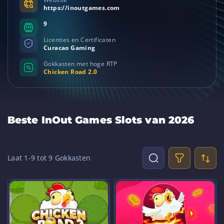
https://inoutgames.com
9
Licenties en Certificaten
Curacao Gaming
Gokkasten met hoge RTP
Chicken Road 2.0
Beste InOut Games Slots van 2026
Laat 1-
9
tot 9 Gokkasten