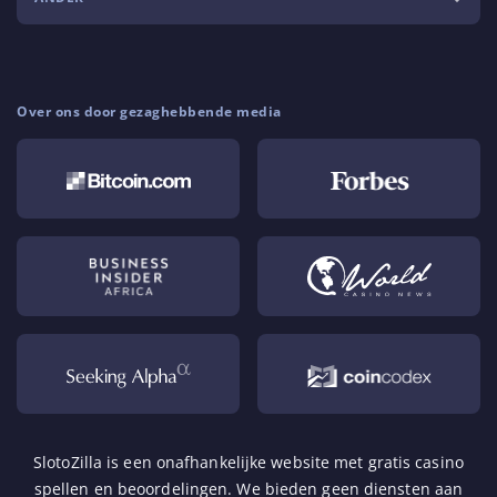
Over ons door gezaghebbende media
SlotoZilla is een onafhankelijke website met gratis casino
spellen en beoordelingen. We bieden geen diensten aan