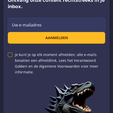
Ontvang onze content rechtstreeks in je
inbox.
Uw e-mailadres
AANMELDEN
Je kunt je op elk moment afmelden; alle e-mails
bevatten een afmeldlink. Lees het Verantwoord
Gokken en de Algemene Voorwaarden voor meer
informatie.