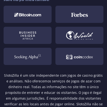
SlotoZilla é um site independente com jogos de casino grátis
e análises. Não oferecemos serviços de jogos de azar com
dinheiro real. Todas as informações no site têm o único
propósito de entreter e educar os visitantes. O jogo é ilegal
em algumas jurisdições. É responsabilidade dos visitantes
verificar as leis locais antes de jogar online. SlotoZilla não se