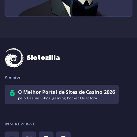
Prémios
O Melhor Portal de Sites de Casino 2026
pelo Casino City's Igaming Pocket Directory
INSCREVER-SE