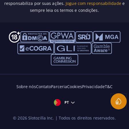
responsabiliza por suas ações.
Jogue com responsabilidade
e
sempre leia os termos e condições.
Sobre nós
Contato
Parceria
Cookies
Privacidade
T&C
Coin D
PT
©
2026
Slotozilla Inc. | Todos os direitos reservados.