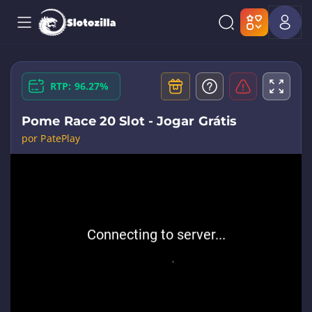
RTP: 96.27%
Pome Race 20 Slot - Jogar Grátis
por PatePlay