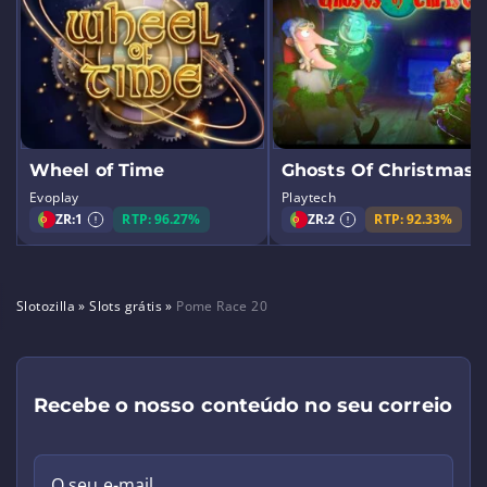
Wheel of Time
Ghosts Of Christmas
Evoplay
Playtech
ZR:
1
RTP: 96.27%
ZR:
2
RTP: 92.33%
Slotozilla
»
Slots grátis
»
Pome Race 20
Recebe o nosso conteúdo no seu correio
O seu e-mail