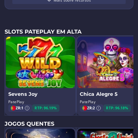
Mais sobre recursos
SLOTS PATEPLAY EM ALTA
Sevens Joy
Chica Alegre 5
PatePlay
PatePlay
ZR:
1
RTP: 96.19%
ZR:
2
RTP: 96.18%
JOGOS QUENTES