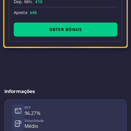
Dep. Mín.
€10
Aposta
x45
OBTER BÓNUS
Informações
RTP
96.27%
Volatilidade
Médio