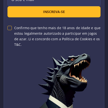
INSCREVA-SE
Confirmo que tenho mais de 18 anos de idade e que
estou legalmente autorizado a participar em jogos
de azar. Li e concordo com a Política de Cookies e os
T&C.