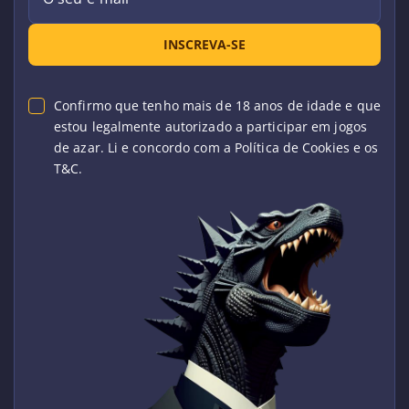
INSCREVA-SE
Confirmo que tenho mais de 18 anos de idade e que
estou legalmente autorizado a participar em jogos
de azar. Li e concordo com a Política de Cookies e os
T&C.