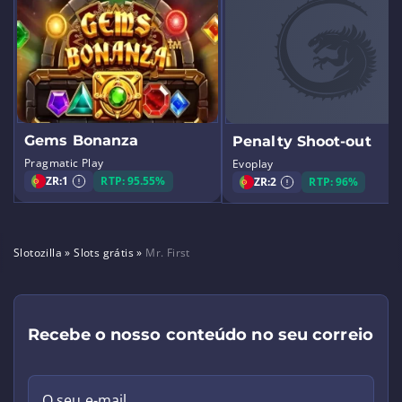
Gems Bonanza
Penalty Shoot-out
Pragmatic Play
Evoplay
ZR:
1
RTP: 95.55%
ZR:
2
RTP: 96%
Slotozilla
»
Slots grátis
»
Mr. First
Recebe o nosso conteúdo no seu correio
O seu e-mail