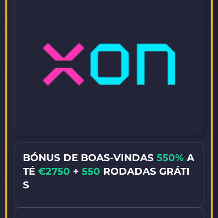
BÓNUS DE BOAS-VINDAS
550%
A
TÉ
€2750
+
550
RODADAS GRÁTI
S