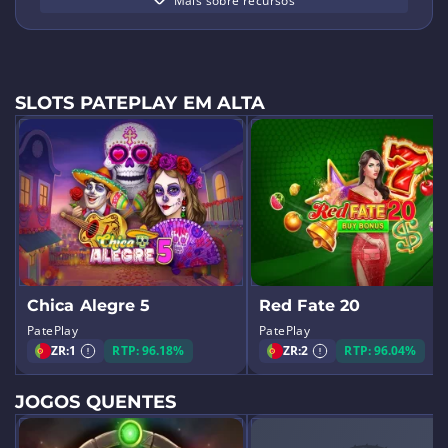
Mais sobre recursos
SLOTS PATEPLAY EM ALTA
Chica Alegre 5
Red Fate 20
PatePlay
PatePlay
ZR:
1
RTP: 96.18%
ZR:
2
RTP: 96.04%
JOGOS QUENTES