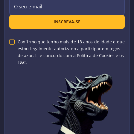
O seu e-mail
INSCREVA-SE
Confirmo que tenho mais de 18 anos de idade e que
estou legalmente autorizado a participar em jogos
de azar. Li e concordo com a Política de Cookies e os
T&C.