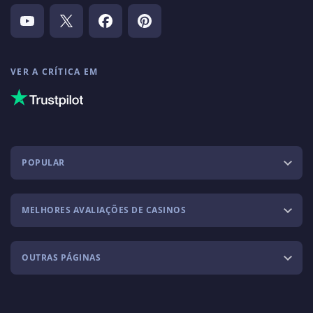
VER A CRÍTICA EM
POPULAR
MELHORES AVALIAÇÕES DE CASINOS
OUTRAS PÁGINAS