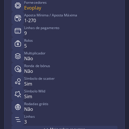
Fornecedores
Evoplay
Aposta Mínima / Aposta Máxima
1-270
Linhas de pagamento
9
Rolos
5
Multiplicador
Não
Ronda de bónus
Não
Símbolo de scatter
Sim
Símbolo Wild
Sim
Rodadas grátis
Não
Linhas
3