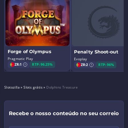
Forge of Olympus
Penalty Shoot-out
Pragmatic Play
Evoplay
ZR:
1
RTP: 96.25%
ZR:
2
RTP: 96%
Slotozilla
»
Slots grátis
»
Dolphins Treasure
Recebe o nosso conteúdo no seu correio