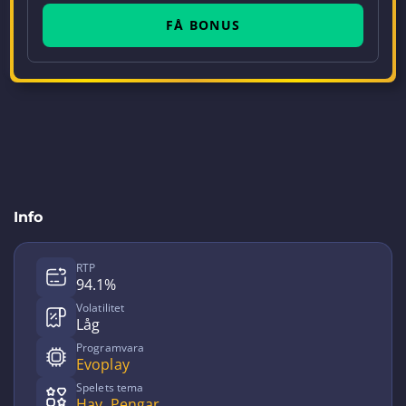
FÅ BONUS
Info
RTP
94.1%
Volatilitet
Låg
Programvara
Evoplay
Spelets tema
Hav
,
Pengar