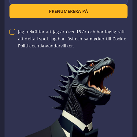
PRENUMERERA PÅ
Jag bekräftar att jag är över 18 år och har laglig rätt
att delta i spel. Jag har läst och samtycker till Cookie
Politik och Användarvillkor.