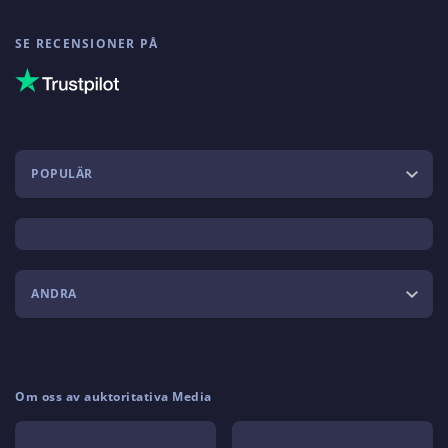
SE RECENSIONER PÅ
POPULÄR
ANDRA
Om oss av auktoritativa Media