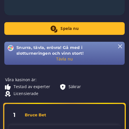
Spela nu
Snurra, tävla, erövra! Gå med i
slotturneringen och vinn stort!
Tävla nu
Våra kasinon är:
Testad av experter
Säkrar
Licensierade
1
Bruce Bet