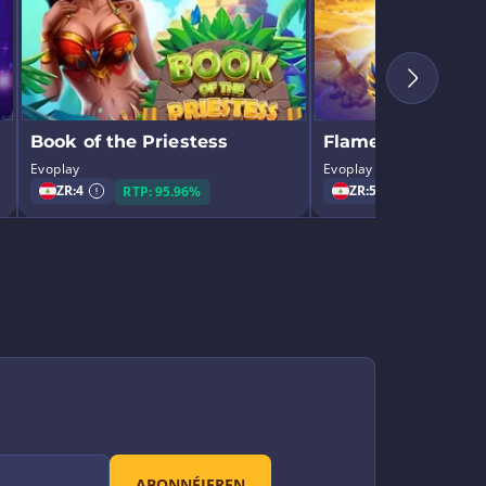
Book of the Priestess
Flame of Ra
Evoplay
Evoplay
ZR:
4
ZR:
5
RTP: 95.96%
RTP: 95.9
ABONNÉIEREN