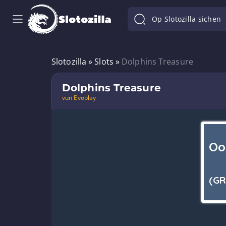
Slotozilla
»
Slots
»
Dolphins Treasure
Dolphins Treasure
vun Evoplay