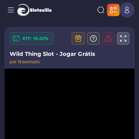
RTP: 95.02%
Wild Thing Slot - Jogar Grátis
por Novomatic