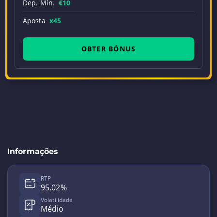
Dep. Mín.
€10
Aposta
x45
OBTER BÓNUS
Informações
RTP
95.02%
Volatilidade
Médio