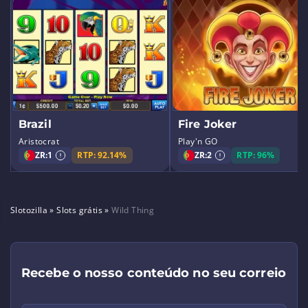
Brazil
Fire Joker
Aristocrat
Play'n GO
ZR:
1
RTP: 92.14%
ZR:
2
RTP: 96%
Slotozilla
»
Slots grátis
»
Wild Thing
Recebe o nosso conteúdo no seu correio