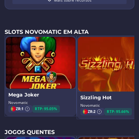
Mais sobre recursos
SLOTS NOVOMATIC EM ALTA
Mega Joker
Sizzling Hot
Novomatic
Novomatic
ZR:
1
RTP: 95.05%
ZR:
2
RTP: 95.66%
JOGOS QUENTES