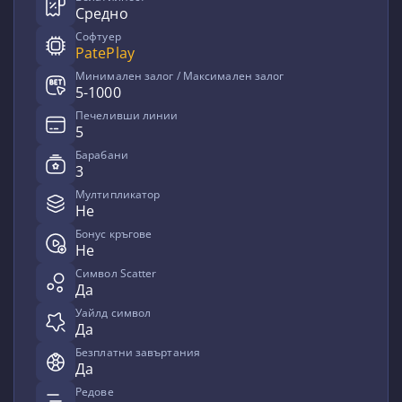
Средно
Софтуер
PatePlay
Минимален залог / Максимален залог
5-1000
Печеливши линии
5
Барабани
3
Мултипликатор
Не
Бонус кръгове
Не
Символ Scatter
Да
Уайлд символ
Да
Безплатни завъртания
Да
Редове