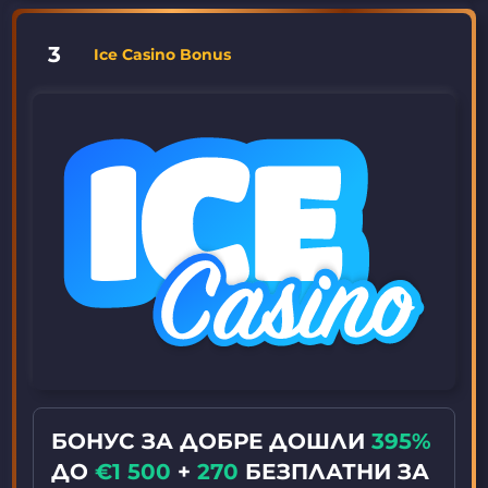
3
Ice Casino Bonus
БОНУС ЗА ДОБРЕ ДОШЛИ
395%
ДО
€1 500
+
270
БЕЗПЛАТНИ ЗА