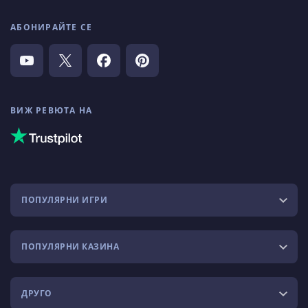
АБОНИРАЙТЕ СЕ
ВИЖ РЕВЮТА НА
ПОПУЛЯРНИ ИГРИ
ПОПУЛЯРНИ КАЗИНА
ДРУГО