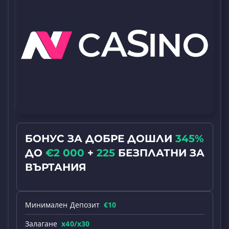
БОНУС ЗА ДОБРЕ ДОШЛИ
345%
ДО
€2 000
+
225
БЕЗПЛАТНИ ЗА
ВЪРТАНИЯ
Минимален Депозит
€10
Залагане
x40/x30