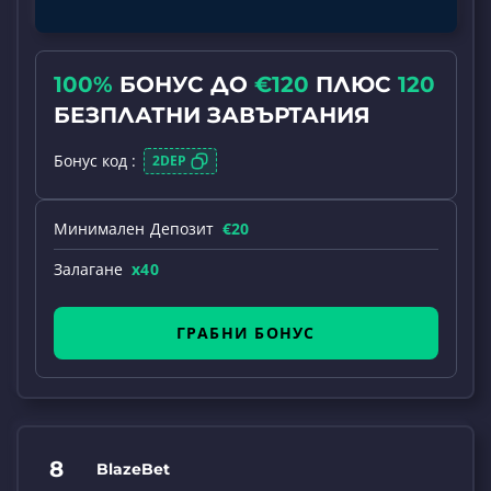
100%
БОНУС ДО
€120
ПЛЮС
120
БЕЗПЛАТНИ ЗАВЪРТАНИЯ
Бонус код :
2DEP
Минимален Депозит
€20
Залагане
x40
ГРАБНИ БОНУС
8
BlazeBet