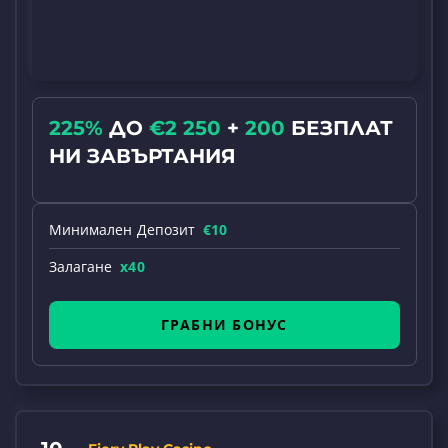
225%
ДО
€2 250
+
200
БЕЗПЛАТ
НИ ЗАВЪРТАНИЯ
Минимален Депозит
€10
Залагане
x40
ГРАБНИ БОНУС