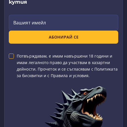
кутия
Вашият имейл
АБОНИРАЙ СЕ
Потвърждавам, е имам навършени 18 години и
имам легалното право да участвам в хазартни
дейности. Прочетох и се съгласявам с Политиката
за бисквитки и с Правила и условия.