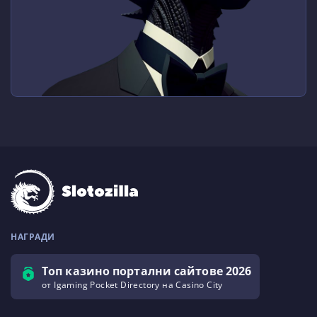
НАГРАДИ
Топ казино портални сайтове 2026
от Igaming Pocket Directory на Casino City