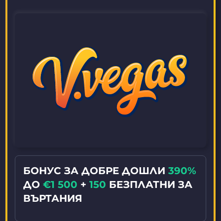
БОНУС ЗА ДОБРЕ ДОШЛИ
390%
ДО
€1 500
+
150
БЕЗПЛАТНИ ЗА
ВЪРТАНИЯ