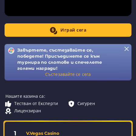
Играй сега
Завъртете, състезавайте се,
победете! Присъединете се към
турнира по слотове и спечелете
големи награди!
Състезавайте се сега
Нашите казина са:
Тестван от Експерти
Сигурен
Лицензиран
1
V.Vegas Casino