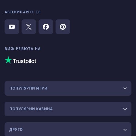
АБОНИРАЙТЕ СЕ
ВИЖ РЕВЮТА НА
ПОПУЛЯРНИ ИГРИ
ПОПУЛЯРНИ КАЗИНА
ДРУГО