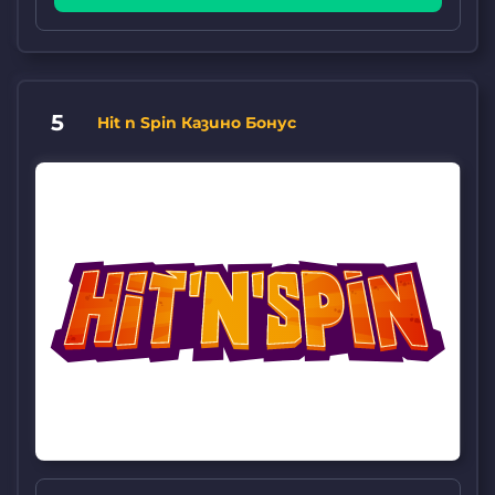
5
Hit n Spin Казино Бонус