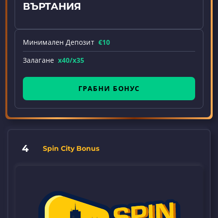
ВЪРТАНИЯ
Минимален Депозит
€10
Залагане
x40/x35
ГРАБНИ БОНУС
4
Spin City Bonus