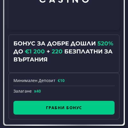
БОНУС ЗА ДОБРЕ ДОШЛИ
520%
ДО
€1 200
+
220
БЕЗПЛАТНИ ЗА
ВЪРТАНИЯ
Минимален Депозит
€10
Залагане
x40
ГРАБНИ БОНУС