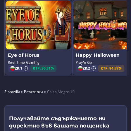
Eye of Horus
Happy Halloween
Reel Time Gaming
Play'n Go
ZR:
1
RTP: 96.31%
ZR:
2
RTP: 94.59%
Slotozilla
»
Ротативки
»
Chica Alegre 10
Получавайте съдържанието ни
директно във вашата пощенска