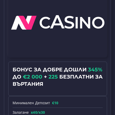
БОНУС ЗА ДОБРЕ ДОШЛИ
345%
ДО
€2 000
+
225
БЕЗПЛАТНИ ЗА
ВЪРТАНИЯ
Минимален Депозит
€10
Залагане
x40/x30