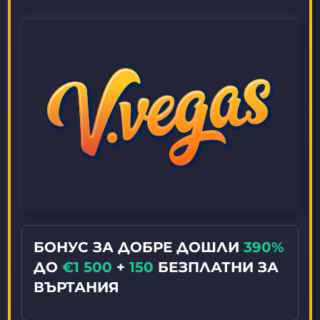
БОНУС ЗА ДОБРЕ ДОШЛИ
390%
ДО
€1 500
+
150
БЕЗПЛАТНИ ЗА
ВЪРТАНИЯ