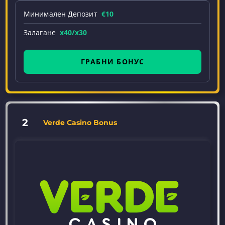
Минимален Депозит
€10
Залагане
x40/x30
ГРАБНИ БОНУС
2
Verde Casino Bonus