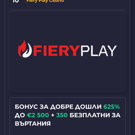
10
Fiery Play Casino
БОНУС ЗА ДОБРЕ ДОШЛИ
625%
ДО
€2 500
+
350
БЕЗПЛАТНИ ЗА
ВЪРТАНИЯ