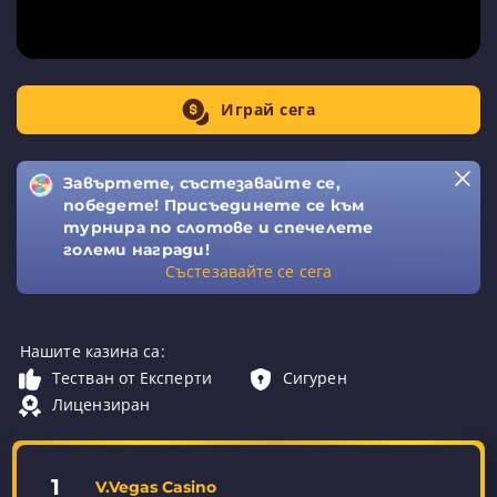
Играй сега
Завъртете, състезавайте се,
победете! Присъединете се към
турнира по слотове и спечелете
големи награди!
Състезавайте се сега
Нашите казина са:
Тестван от Експерти
Сигурен
Лицензиран
1
V.Vegas Casino