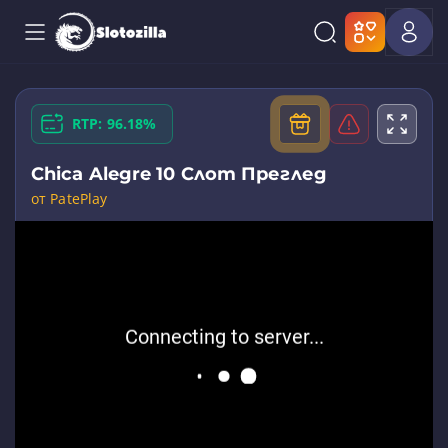
RTP: 96.18%
Chica Alegre 10 Слот Преглед
от PatePlay