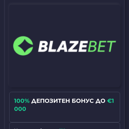
100%
ДЕПОЗИТЕН БОНУС ДО
€1
000