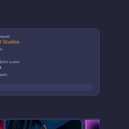
ισμικό
K Studios
ls
βολο scatter
ι
μμές