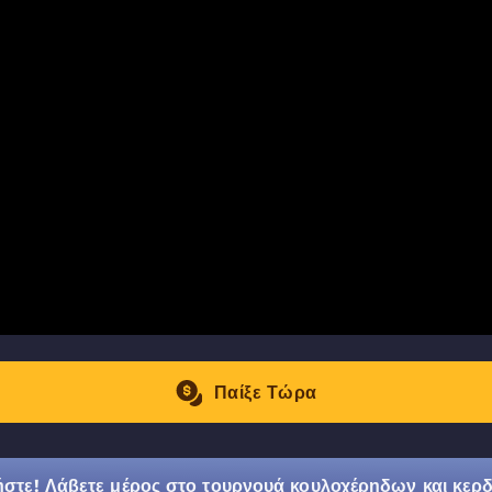
Παίξε Τώρα
τήστε! Λάβετε μέρος στο τουρνουά κουλοχέρηδων και κερ