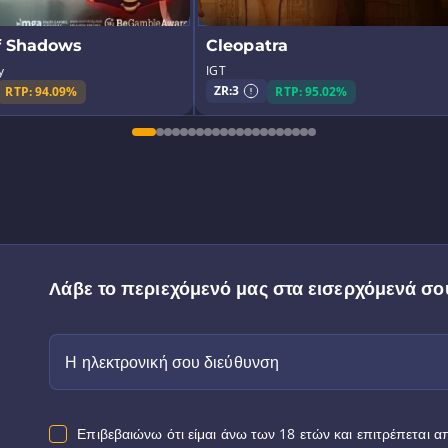
f Shadows
Cleopatra
y
IGT
ZR:
3
RTP: 94.09%
RTP: 95.02%
Λάβε το περιεχόμενό μας στα εισερχόμενά σο
Η ηλεκτρονική σου διεύθυνση
Επιβεβαιώνω ότι είμαι άνω των 18 ετών και επιτρέπεται 