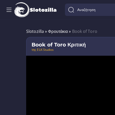
Slotozilla
»
Φρουτάκια
»
Book of Toro
Book of Toro Κριτική
της ELK Studios