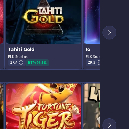
Tahiti Gold
Io
ELK Studios
ELK Studios
ZR:
4
ZR:
5
RTP: 96.1%
RTP: 96%