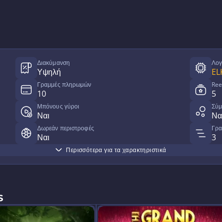
Διακύμανση
Λογ
Υψηλή
EL
Γραμμές πληρωμών
Ree
10
5
Μπόνους γύροι
Σύμ
Ναι
Να
Δωρεάν περιστροφές
Γρα
Ναι
3
Περισσότερα για τα χαρακτηριστικά
S