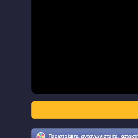
Περιστρέψτε, ανταγωνιστείτε, κατακ