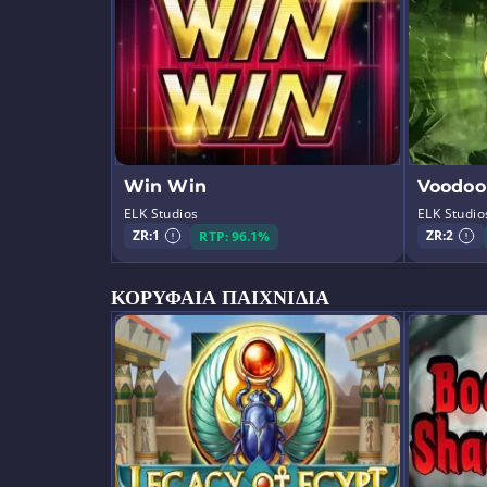
Win Win
Voodoo
ELK Studios
ELK Studio
ZR:
1
ZR:
2
RTP: 96.1%
ΚΟΡΥΦΑΊΑ ΠΑΙΧΝΊΔΙΑ