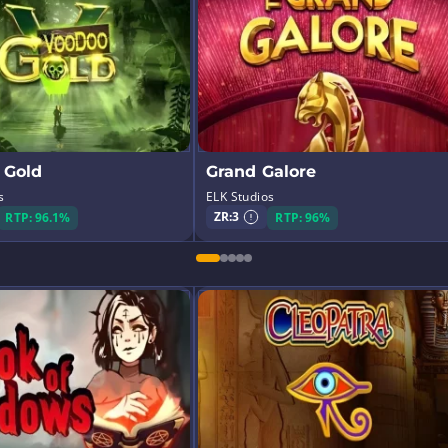
 Gold
Grand Galore
s
ELK Studios
ZR:
3
RTP: 96.1%
RTP: 96%