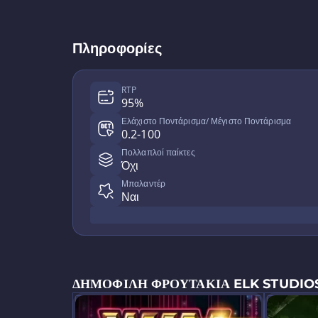
Πληροφορίες
RTP
95%
Ελάχιστο Ποντάρισμα/ Μέγιστο Ποντάρισμα
0.2-100
Πολλαπλοί παίκτες
Όχι
Μπαλαντέρ
Ναι
ΔΗΜΟΦΙΛΉ ΦΡΟΥΤΆΚΙΑ ELK STUDIO