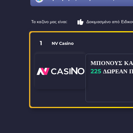
Τα καζίνο μας είναι:
Δοκιμασμένο από Ειδικο
1
NV Casino
ΜΠΌΝΟΥΣ ΚΑ
225
ΔΩΡΕΆΝ Π