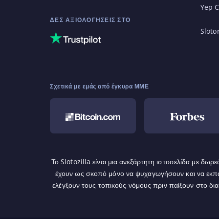
Yep C
ΔΕΣ ΑΞΙΟΛΟΓΉΣΕΙΣ ΣΤΟ
Sloto
Σχετικά με εμάς από έγκυρα ΜΜΕ
Το Slotozilla είναι μια ανεξάρτητη ιστοσελίδα με δωρ
έχουν ως σκοπό μόνο να ψυχαγωγήσουν και να εκπαι
ελέγξουν τους τοπικούς νόμους πριν παίξουν στο διαδί