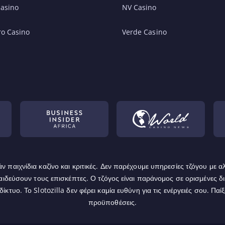
asino
NV Casino
ro Casino
Verde Casino
εάν παιχνίδια καζίνο και κριτικές. Δεν παρέχουμε υπηρεσίες τζόγου με
δεύσουν τους επισκέπτες. Ο τζόγος είναι παράνομος σε ορισμένες δι
κτυο. Το Slotozilla δεν φέρει καμία ευθύνη για τις ενέργειές σου. Παί
προϋποθέσεις.