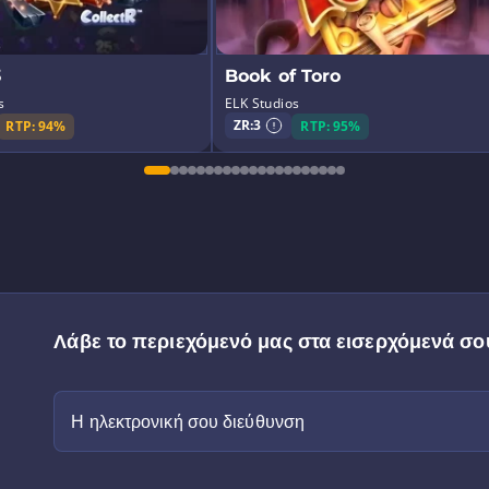
3
Book of Toro
s
ELK Studios
ZR:
3
RTP: 94%
RTP: 95%
Λάβε το περιεχόμενό μας στα εισερχόμενά σο
Η ηλεκτρονική σου διεύθυνση