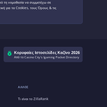
από τη νομοθεσία να συμμετέχω σε
ική για τα Cookies, τους Όρους & τις
Κορυφαίες Ιστοσελίδες Καζίνο 2026
Από το Casino City's Igaming Pocket Directory
ΑΛΛΟΣ
Τι είναι το ZillaRank