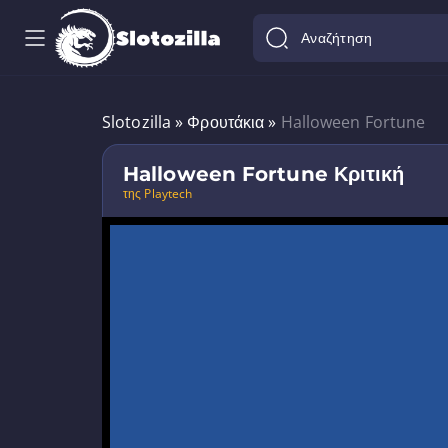
Slotozilla
»
Φρουτάκια
»
Halloween Fortune
Halloween Fortune Κριτική
της Playtech