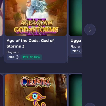
Age of the Gods: God of
Ugga Bugga
Storms 3
Playtech
ZR:
5
RTP: 99.07%
Playtech
ZR:
4
RTP: 95.82%