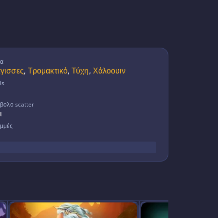
μα
γισσες
,
Τρομακτικό
,
Τύχη
,
Χάλοουιν
ls
βολο scatter
ι
μμές