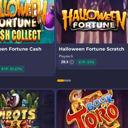
een Fortune Cash
Halloween Fortune Scratch
Playtech
ZR:
3
RTP: 95%
RTP: 95.67%