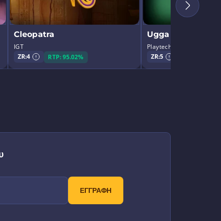
Cleopatra
Ugga Bugga
IGT
Playtech
ZR:
4
ZR:
5
RTP: 95.02%
RTP: 99.07%
υ
ΕΓΓΡΑΦΉ