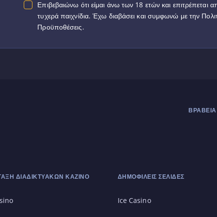
Επιβεβαιώνω ότι είμαι άνω των 18 ετών και επιτρέπεται 
τυχερά παιχνίδια. Έχω διαβάσει και συμφωνώ με την Πολιτ
Προϋποθέσεις.
ΒΡΑΒΕΙΑ
ΤΑΞΗ ΔΙΑΔΙΚΤΥΑΚΏΝ ΚΑΖΊΝΟ
ΔΗΜΟΦΙΛΕΊΣ ΣΕΛΊΔΕΣ
sino
Ice Сasino